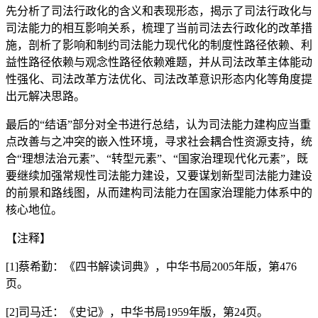
先分析了司法行政化的含义和表现形态，揭示了司法行政化与
司法能力的相互影响关系，梳理了当前司法去行政化的改革措
施，剖析了影响和制约司法能力现代化的制度性路径依赖、利
益性路径依赖与观念性路径依赖难题，并从司法改革主体能动
性强化、司法改革方法优化、司法改革意识形态内化等角度提
出元解决思路。
最后的“结语”部分对全书进行总结，认为司法能力建构应当重
点改善与之冲突的嵌入性环境，寻求社会耦合性资源支持，统
合“理想法治元素”、“转型元素”、“国家治理现代化元素”，既
要继续加强常规性司法能力建设，又要谋划新型司法能力建设
的前景和路线图，从而建构司法能力在国家治理能力体系中的
核心地位。
【注释】
[1]蔡希勤：《四书解读词典》，中华书局2005年版，第476
页。
[2]司马迁：《史记》，中华书局1959年版，第24页。