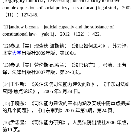
[10]gregory f.intoccia，reassessing judicial capacity to resolve
complex questions of social policy， u.s.a.f.acad.j.legal stud， 2002
（11）：127-145.
[11]andrew b.coan， judicial capacity and the substance of
constitutional law， yale l.j， 2012 （122）：422.
[12]参见［美］理查德·波斯纳：《法官如何思考》，苏力译，
北京
大学
出版社2009年版，第10页。
[13]参见［美］劳伦斯·m.索兰：《法官语言》，张清、王芳
译，法律出版社2007年版，第2～3页。
[14]王亚新：《关注法院司法能力建设问题》，《华东司法研
究网·焦点论坛》， 2005 年5 月24 日。
[15]于晓东：《司法能力建设的基本内涵及实践中需重点把握
的几个问题》，《山东审判》2005 年第1期，第24 页。
[16]尹忠显：《司法能力研究》，人民法院出版社2006 年版，
第19 页。