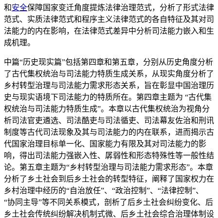
和
安全
保障国家变迁角度提炼法律治理范式，分析了形式法律
范式、实质法律范式和程序主义法律范式的各自特征及其对司
法能力的内在影响，在法律范式差异中分析司法能力嵌入和生
成机理。
中篇“历史现实篇”包括第四章和第五章，分别从历史角度分析
了古代集权统治与司法能力特质生成关系，从现实角度分析了
乡村转型治理与司法能力需求形态关系，旨在彰显中国治理历
史与现实语境下司法能力的特质所在。第四章主题为 “古代集
权统治与司法能力特质生成”。本章以古代集权统治为视角分
析司法官吏遴选、司法酷吏与司法循吏、司法幕友佐治和刑讯
制度等古代司法现象及其与司法能力的内在联系，进而揭示古
代国家治理目标单一化、国家能力有限及其对司法能力的影
响，得出司法能力强嵌入性、孱弱性和形态特殊性等一般性结
论。第五章主题为“乡村转型治理与司法能力需求形态”。本章
分析了乡土社会到后乡土社会的转型特征，阐释了国家权力在
乡村治理中经历的“自治放任”、“政治控制”、“法律控制”、
“协同主导”等不同关系模式，剖析了后乡土社会纠纷变化、后
乡土社会传统纠纷解决机制式微、后乡土社会综合治理体制设