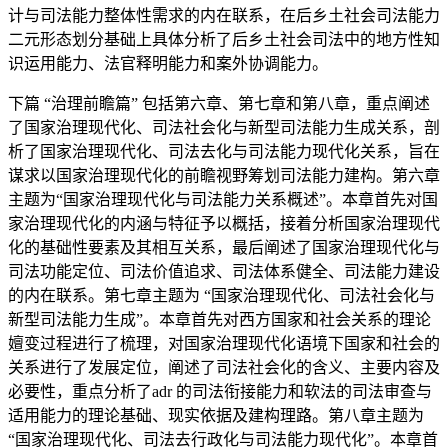
计与司法能力整体性需求的内在联系，在后乡土社会司法能力
二元形态划分基础上具体分析了后乡土社会司法中的地方性知
识运用能力、法官释明能力和案外协调能力。
下篇 “治理前瞻篇” 包括第六章、第七章和第八章，重点阐述
了国家治理现代化、司法社会化与新型司法能力生成关系，剖
析了国家治理现代化、司法去化与司法能力现代化关系，旨在
谋求以国家治理现代化的前瞻视野筹划司法能力建构。第六章
主题为“国家治理现代化与司法能力关系概述”。本章首先对国
家治理现代化的内涵与特征予以概括，接着分析国家治理现代
化的基础性要素及其相互关系，最后阐述了国家治理现代化与
司法功能定位、司法价值追求、司法体系健全、司法能力建设
的内在联系。第七章主题为 “国家治理现代化、司法社会化与
新型司法能力生成”。本章首先对西方国家和社会关系的理论
嬗变过程进行了梳理，对国家治理现代化语境下国家和社会的
关系进行了发展定位，阐述了司法社会化的含义、主要内容及
必要性，重点分析了adr 的司法衔接能力和软法的司法审查与
适用能力的理论基础、现实依据及建构理路。第八章主题为
“国家治理现代化、司法去行政化与司法能力现代化”。本章首