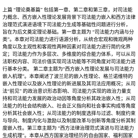
上篇 “理论奠基篇” 包括第一章、第二章和第三章，对司法能
力概念、西方嵌入性理论发展背景下司法能力嵌入和西方法律
治理范式演进语境下司法能力生成等基础性问题进行分析，
旨在为后文奠定理论基础。第一章主题为 “司法能力内涵与分
类”。本章对司法能力进行语源分析，从统合宏观和微观两种
角度以及主观性和客观性两种因素对司法能力进行简约化界
定；司法能力作为多层次、多维度的综合能力体系，可以从司
法职权内容、司法价值实现司法功能等不同角度对司法能力进
行基本分类。 第二章主题为“西方嵌入性理论发展与司法能力
嵌入机理”。本章阐述了波兰尼的嵌入性理论、格兰诺维特的
嵌入性理论以及嵌入性理论的新进展及其司法应用概况；从司
法“前见” 的政治意识形态影响、司法能力实现的政治力量支
持和司法能力发展的政治动因等角度分析其政治嵌入性；从司
法能力的社会结构嵌入、社会正义指向和社会事实构成等角度
分析其社会嵌入性；从司法能力的制度选择与过滤、制度约束
与导向、制度内化与激励以及制度改革与创新等角度分析其制
度嵌入性。第三章主题为 “西方法律治理范式演进与司法能力
生成机理”。本章从西方国家治理经历的自由国家、福利国家