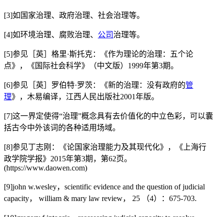
[3]如国家治理、政府治理、社会治理等。
[4]如环境治理、腐败治理、
公司
治理等。
[5]参见［英］格里·斯托克：《作为理论的治理：五个论
点》，《国际社会科学》（中文版）1999年第3期。
[6]参见［英］罗伯特·罗茨：《新的治理：没有政府的
管
理
》，木易编译，江西人民出版社2001年版。
[7]这一界定使得“治理”概念具有去价值化的中立色彩，可以囊
括古今中外该词的各种适用场域。
[8]参见丁志刚：《论国家治理能力及其现代化》，《上海行
政学院学报》2015年第3期，第62页。
(https://www.daowen.com)
[9]john w.wesley，scientific evidence and the question of judicial
capacity， william & mary law review， 25 （4）：675-703.