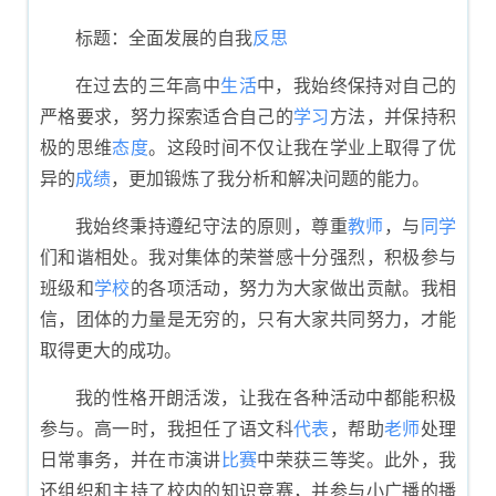
展示
标题：全面发展的自我
反思
在过去的三年高中
生活
中，我始终保持对自己的
严格要求，努力探索适合自己的
学习
方法，并保持积
极的思维
态度
。这段时间不仅让我在学业上取得了优
异的
成绩
，更加锻炼了我分析和解决问题的能力。
我始终秉持遵纪守法的原则，尊重
教师
，与
同学
们和谐相处。我对集体的荣誉感十分强烈，积极参与
班级和
学校
的各项活动，努力为大家做出贡献。我相
信，团体的力量是无穷的，只有大家共同努力，才能
取得更大的成功。
我的性格开朗活泼，让我在各种活动中都能积极
参与。高一时，我担任了语文科
代表
，帮助
老师
处理
日常事务，并在市演讲
比赛
中荣获三等奖。此外，我
还组织和主持了校内的知识竞赛，并参与小广播的播