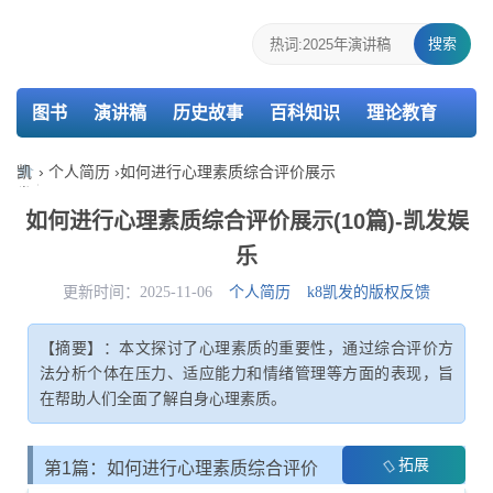
搜索
图书
演讲稿
历史故事
百科知识
理论教育
个人简历
报告
策划
教案
课件
检讨书
凯
›
个人简历
›
如何进行心理素质综合评价展示
发
主持词
述职报告
活动总结
介绍信
娱
如何进行心理素质综合评价展示(10篇)-凯发娱
乐-
乐
k8
凯
更新时间：2025-11-06
个人简历
k8凯发的版权反馈
发
【摘要】：本文探讨了心理素质的重要性，通过综合评价方
法分析个体在压力、适应能力和情绪管理等方面的表现，旨
在帮助人们全面了解自身心理素质。
拓展
第1篇：如何进行心理素质综合评价