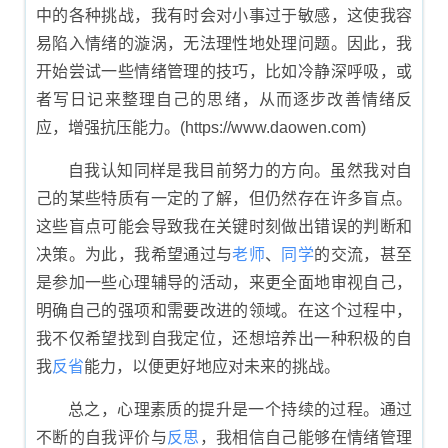
中的各种挑战，我有时会对小事过于敏感，这使我容
易陷入情绪的漩涡，无法理性地处理问题。因此，我
开始尝试一些情绪管理的技巧，比如冷静深呼吸，或
者写日记来整理自己的思绪，从而逐步改善情绪反
应，增强抗压能力。(https://www.daowen.com)
自我认知同样是我目前努力的方向。虽然我对自
己的某些特质有一定的了解，但仍然存在许多盲点。
这些盲点可能会导致我在关键时刻做出错误的判断和
决策。为此，我希望通过与
老师
、
同学
的交流，甚至
是参加一些心理辅导的活动，来更全面地审视自己，
明确自己的强项和需要改进的领域。在这个过程中，
我不仅希望找到自我定位，还想培养出一种积极的自
我
反省
能力，以便更好地应对未来的挑战。
总之，心理素质的提升是一个持续的过程。通过
不断的自我评价与
反思
，我相信自己能够在情绪管理