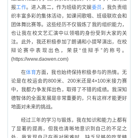
报
工作
。进入高二，作为班级的文娱
委员
，我负责组
织丰富多彩的集体活动，如课间歌唱、班级联欢会和
团体舞比赛等。这些经历不仅锻炼了我的组织能力，
也让我在校文艺汇演中以领唱的身份受到大家的关
注。此外，我还积极参加了朗诵和小提琴演出，在校
辩论赛中表现出色，荣获“佳辩手”的称号。
(https://www.daowen.com)
在
体育
方面，我也始终保持积极参与的热情。无
论是在校运会的800米、200米还是4×100米接力赛
中，我都力争发挥出色，取得了不错的成绩。我深知
德智体的全面发展是非常重要的，只有这样才能更好
地面对未来的挑战。
经过三年的学习与锻炼，我在知识和能力上都有
了显著的提高，但我也清晰地意识到自己的不足之
处。我发现自己在面对困难时，缺乏足够的吃苦精