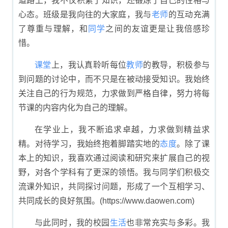
道路上，我不仅积累了知识，还锻炼了自己的性格与
心态。班级是我向往的大家庭，我与
老师
的互动充满
了尊重与理解，和
同学
之间的友谊更是让我倍感珍
惜。
课堂
上，我认真聆听每位
教师
的教导，积极参与
到问题的讨论中，而不只是在被动接受知识。我始终
关注自己的行为规范，力求做到严格自律，努力将每
节课的内容内化为自己的理解。
在学业上，我不断追求卓越，力求做到精益求
精。对待学习，我始终抱着脚踏实地的
态度
。除了课
本上的知识，我喜欢通过阅读和研究来扩展自己的视
野，对各个学科有了更深的领悟。我与同学们积极交
流课外知识，共同探讨问题，形成了一个互相学习、
共同成长的良好氛围。(https://www.daowen.com)
与此同时，我的校园
生活
也非常充实与多彩。我