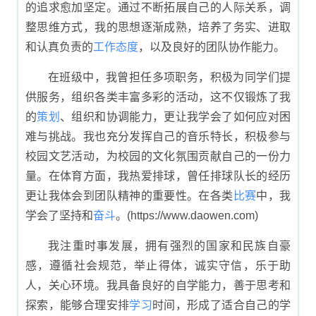
的追求愈加坚定。通过不断拓展自己的人际关系，调
整思维方式，我的思想逐渐成熟，培养了务实、进取
和认真负责的
工作
态度
，以及良好的团队协作能力。
在班级中，我曾担任多项职务，积极为同学们提
供服务，组织各类丰富多彩的活动，这不仅锻炼了我
的
策划
、组织和协调能力，更让我学会了如何应对困
难与挑战。我也充分发挥自己的音乐特长，积极参与
校园文艺活动，为校园的文化氛围贡献自己的一份力
量。在体育方面，我热爱排球，曾任排球队长的经历
更让我体会到团队精神的重要性。在各类
比赛
中，我
学会了坚持和
奋斗
。(https://www.daowen.com)
我注重时事发展，拥有强烈的国家和民族自豪
感，遵循社会规范，举止得体，诚实守信，乐于助
人，关心环境。我具备良好的自学能力，善于思考和
探索，能够合理安排
学习
时间，形成了适合自己的学