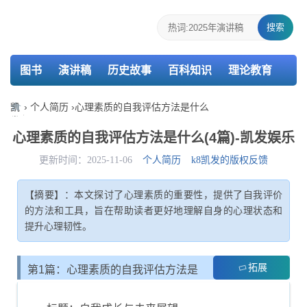
搜索
图书
演讲稿
历史故事
百科知识
理论教育
个人简历
报告
策划
教案
课件
检讨书
凯
›
个人简历
›
心理素质的自我评估方法是什么
发
主持词
述职报告
活动总结
介绍信
娱
心理素质的自我评估方法是什么(4篇)-凯发娱乐
乐-
k8
更新时间：2025-11-06
个人简历
k8凯发的版权反馈
凯
发
【摘要】：本文探讨了心理素质的重要性，提供了自我评价
的方法和工具，旨在帮助读者更好地理解自身的心理状态和
提升心理韧性。
拓展
第1篇：心理素质的自我评估方法是
什么