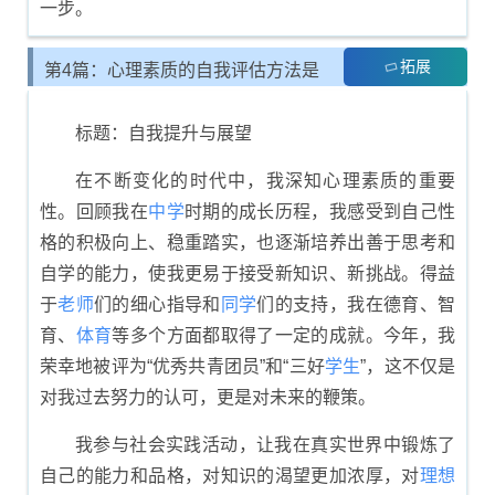
一步。
拓展
第4篇：心理素质的自我评估方法是
什么
标题：自我提升与展望
在不断变化的时代中，我深知心理素质的重要
性。回顾我在
中学
时期的成长历程，我感受到自己性
格的积极向上、稳重踏实，也逐渐培养出善于思考和
自学的能力，使我更易于接受新知识、新挑战。得益
于
老师
们的细心指导和
同学
们的支持，我在德育、智
育、
体育
等多个方面都取得了一定的成就。今年，我
荣幸地被评为“优秀共青团员”和“三好
学生
”，这不仅是
对我过去努力的认可，更是对未来的鞭策。
我参与社会实践活动，让我在真实世界中锻炼了
自己的能力和品格，对知识的渴望更加浓厚，对
理想