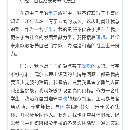
标题：自我成长与未来展望
在初中三年的
学习
旅程中，我不仅获得了丰富的
知识，还在思想上有了显著的成长。这段时间让我意
识到，作为一名
学生
，我的责任不仅在于提升自我，
更在于为社会的发展贡献力量。我怀揣着
理想
，希望
未来能够培养自己的才能，为建设和谐的社会出一份
力。
同时，我也对自己的缺点有了
深刻
的认识。写字
不够标准、偶尔表现出短暂的热情等问题，都是我需
要逐步克服的障碍。我坚信，只要我具备了勇气去面
对这些挑战，我就能够实现更高的目标。作为一名中
学生，我始终自觉遵守
学校
的规章制度，主动参与各
项活动，尊重师长，与
同学
和睦共处，乐于关心集
体，并积极帮助他人。此外，我也注重身体锻炼，经
常参与并组织班级及学校的各类文体活动，通过实践