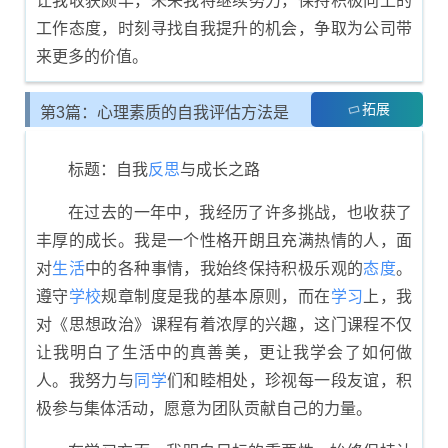
让我收获颇丰，未来我将继续努力，保持积极向上的
工作态度，时刻寻找自我提升的机会，争取为公司带
来更多的价值。
拓展
第3篇：心理素质的自我评估方法是
什么
标题：自我
反思
与成长之路
在过去的一年中，我经历了许多挑战，也收获了
丰厚的成长。我是一个性格开朗且充满热情的人，面
对
生活
中的各种事情，我始终保持积极乐观的
态度
。
遵守
学校
规章制度是我的基本原则，而在
学习
上，我
对《思想政治》课程有着浓厚的兴趣，这门课程不仅
让我明白了生活中的真善美，更让我学会了如何做
人。我努力与
同学
们和睦相处，珍视每一段友谊，积
极参与集体活动，愿意为团队贡献自己的力量。