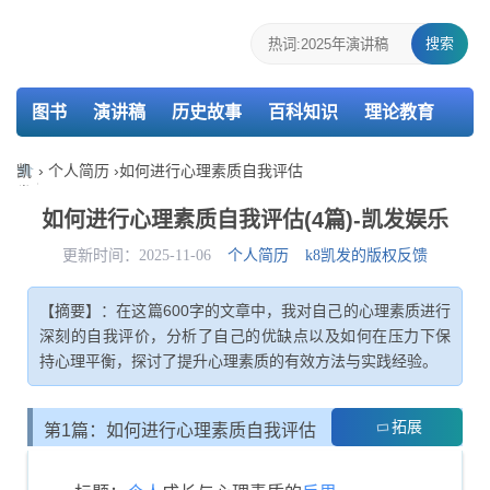
搜索
图书
演讲稿
历史故事
百科知识
理论教育
个人简历
报告
策划
教案
课件
检讨书
凯
›
个人简历
›
如何进行心理素质自我评估
发
主持词
述职报告
活动总结
介绍信
娱
如何进行心理素质自我评估(4篇)-凯发娱乐
乐-
k8
更新时间：2025-11-06
个人简历
k8凯发的版权反馈
凯
发
【摘要】：在这篇600字的文章中，我对自己的心理素质进行
深刻的自我评价，分析了自己的优缺点以及如何在压力下保
持心理平衡，探讨了提升心理素质的有效方法与实践经验。
拓展
第1篇：如何进行心理素质自我评估