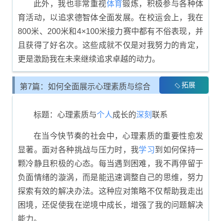
此外，我也非常重视
体育
锻炼，积极参与各种体
育活动，以追求德智体全面发展。在校运会上，我在
800米、200米和4×100米接力赛中都有不俗表现，并
且获得了好名次。这些成就不仅是对我努力的肯定，
更是激励我在未来继续追求卓越的动力。
拓展
第7篇：如何全面展示心理素质与综合
素质评价
标题：心理素质与
个人
成长的
深刻
联系
在当今快节奏的社会中，心理素质的重要性愈发
显著。面对各种挑战与压力时，我
学习
到如何保持一
颗冷静且积极的心态。每当遇到困难，我不再停留于
负面情绪的漩涡，而是能迅速调整自己的思维，努力
探索有效的解决办法。这种应对策略不仅帮助我走出
困境，还促使我在逆境中成长，增强了我的问题解决
能力。