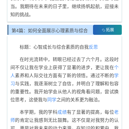
当。我期待在未来的日子里，继续扬帆起航，迎接未
知的挑战。
拓展
第4篇：如何全面展示心理素质与综合
素质评价
标题：心智成长与综合素质的自我
反思
在时光流转中，转眼已经过去了六个月。这段时
间不仅让我在学业上获得了显著的进步，更让我在
个
人
素养和人际交往方面有了新的领悟。通过不断的
学
习
与实践，我逐渐树立了自信，并明白了理解和包容
的重要性。我开始学会从他人的视角看问题，尝试换
位思考，这使我与
同学
之间的关系更为融洽。
本学期，我的学科
成绩
有了显著的提高，每位
老
师
的肯定让我感到无比鼓舞。这不仅是对我努力的认
可，更是对我未来的动力来源。在知识的积累中，我