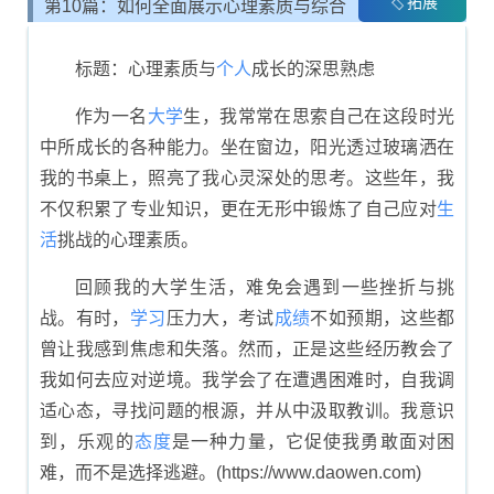
拓展
第10篇：如何全面展示心理素质与综合
素质评价
标题：心理素质与
个人
成长的深思熟虑
作为一名
大学
生，我常常在思索自己在这段时光
中所成长的各种能力。坐在窗边，阳光透过玻璃洒在
我的书桌上，照亮了我心灵深处的思考。这些年，我
不仅积累了专业知识，更在无形中锻炼了自己应对
生
活
挑战的心理素质。
回顾我的大学生活，难免会遇到一些挫折与挑
战。有时，
学习
压力大，考试
成绩
不如预期，这些都
曾让我感到焦虑和失落。然而，正是这些经历教会了
我如何去应对逆境。我学会了在遭遇困难时，自我调
适心态，寻找问题的根源，并从中汲取教训。我意识
到，乐观的
态度
是一种力量，它促使我勇敢面对困
难，而不是选择逃避。(https://www.daowen.com)