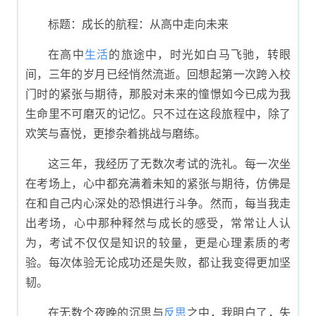
素质评价
标题：成长的航程：从高中走向未来
在高中
生活
的旅途中，时光如白马飞驰，转眼
间，三年的岁月已经悄然流逝。回想起第一次跨入校
门时的紧张与期待，那股对未来的憧憬如今已成为我
生命里不可磨灭的记忆。只不过在这段旅程中，除了
欢笑与喜悦，更掺杂着挑战与磨练。
这三年，我经历了无数次考试的洗礼。每一次坐
在考场上，心中都充满着未知的紧张与期待，仿佛是
在和自己内心深处的恐惧进行斗争。然而，每当我走
出考场，心中那种释然与成长的感受，常常让人认
为，考试不仅仅是知识的较量，更是心理素质的考
验。每次体验无论成功还是失败，都让我变得更加坚
韧。
在无数个夜晚的沉思与
反思
之中，我明白了，失