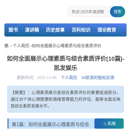
搜索
图书
演讲稿
历史故事
百科知识
理论教育
个人简历
报告
策划
教案
课件
检讨书
凯
›
个人简历
›
如何全面展示心理素质与综合素质评价
发
主持词
述职报告
活动总结
介绍信
娱
如何全面展示心理素质与综合素质评价(10篇)-
乐-
凯发娱乐
k8
凯
更新时间：2025-11-06
个人简历
k8凯发的版权反馈
发
【摘要】：心理素质展示是综合素质评价的重要组成部分，
通过对个体心理健康和情绪管理能力的评估，能够全面反映
其综合素质发展水平。
拓展
第1篇：如何全面展示心理素质与综合