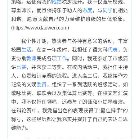
策略。这使得我的
成绩
稳步提升。我不仅遵守校规、
尊重师长，而且保持乐于助人的
态度
，与
同学
们相处
和谐，愿意贡献自己的力量维护班级的集体形象。
(https://www.daowen.com)
我个性开朗，热衷参与各种有意义的活动，丰富
校园
生活
。在高一年级时，我担任了语文科
代表
，负
责协助
教师
完成各项
工作
。同时，我还参加了市级演
讲
比赛
，并荣获三等奖。在校内活动中，我担任主持
人，负责知识竞赛的流程。进入高二后，我继续作为
班级的文娱
委员
，组织了一系列活跃的班级活动，如
歌咏比赛、联欢会以及集体舞比赛等。在校文艺汇演
中，我不仅担任领唱，还参与了朗诵和小提琴表演。
在辩论赛中，我凭借出色的表现获得了“最佳辩手”的
称号，这些经历都让我充实并提升了自己的表达与思
维能力。