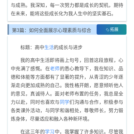
与成熟。我深知，每一次努力都是成长的契机，期待
在未来，能将这些成长化为我人生中的坚实基石。
拓展
第3篇：如何全面展示心理素质与综合
素质评价
标题：高中
生活
的成长与进步
我的高中生活即将画上句号，回首这段旅程，心
中充满了感慨。在
老师
的悉心教导下，我在知识、品
德和体能等方面都有了显著的提升，从青涩的少年逐
渐走向更加成熟的自己。我性格开朗，愿意倾听他人
的意见，真诚待人。面对老师布置的任务，我总是全
力以赴，同时也喜欢与
同学
们沟通与合作，积极参与
各类课外活动，与同学和谐相处，尊敬师长，努力锻
炼身体，尽量适应和融入各种新环境。
在这三年的
学习
中，我掌握了许多知识。尽管我