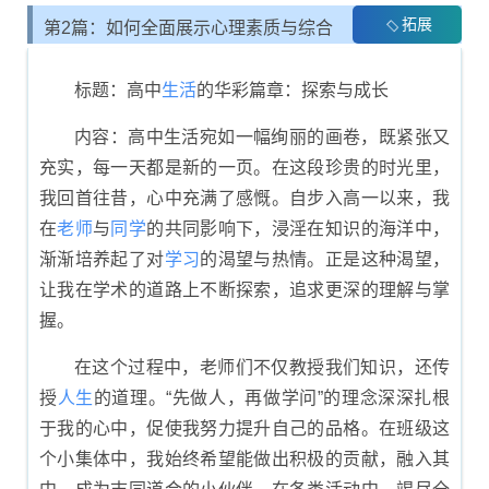
拓展
第2篇：如何全面展示心理素质与综合
素质评价
标题：高中
生活
的华彩篇章：探索与成长
内容：高中生活宛如一幅绚丽的画卷，既紧张又
充实，每一天都是新的一页。在这段珍贵的时光里，
我回首往昔，心中充满了感慨。自步入高一以来，我
在
老师
与
同学
的共同影响下，浸淫在知识的海洋中，
渐渐培养起了对
学习
的渴望与热情。正是这种渴望，
让我在学术的道路上不断探索，追求更深的理解与掌
握。
在这个过程中，老师们不仅教授我们知识，还传
授
人生
的道理。“先做人，再做学问”的理念深深扎根
于我的心中，促使我努力提升自己的品格。在班级这
个小集体中，我始终希望能做出积极的贡献，融入其