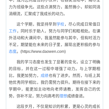
中，成为志同道合的小伙伴，在各类活动中，竭尽全
力为班级争光。这些点滴努力，虽然微小，却如同涓
涓细流，汇聚成了我成长的动力。
这个学期，我坚持早到
学校
，尽心完成日常值日
工作
，同时乐于助人，努力与同学们和睦相处。在课
外活动和大课间中，我虽然能参与其中，但有时活力
不足，期望能在未来的日子里，展现出更积极的参与
态度
。(https://www.daowen.com)
我的学习态度也发生了显著的变化，设立了明确
的目标，并在这一过程中增强了动力。与上学期相
比，我更加努力，
成绩
也有了进步。然而，与班上其
他优秀同学相比，我仍需努力提升。期待在接下来的
学期中，能更加主动地向老师请教，发挥自己的优
势，弥补不足，努力向高考的
理想
成绩奋进。
这段岁月，不仅是知识的积累，更是心灵的成长