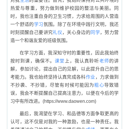
对我
生活
的重要性。首先，我始终保持对公共环境的
热爱与尊重，努力做到维护校园的整洁与美丽。同
时，我也注重自身的卫生习惯，力求给周围的人营造
一个舒适的
学习
氛围。除了在环境中践行文明，我还
时刻提醒自己要讲究
礼仪
，关心身边的
同学
，努力营
造一个和谐友爱的班级氛围。
在学习方面，我深知守时的重要性，因此我始终
按时到课，确保不。
课堂
上，我认真聆听
老师
的讲
解，参加讨论，提出自己的见解，以此提升自己的思
考能力。我也始终坚持认真完成各科
作业
，力求做到
不抄袭、不抄错，尽管有时候可能因为
粗心
导致错
误，我会不断提醒自己提高注意力，以便在今后的学
习中有所改进。(https://www.daowen.com)
最后，我渴望在学习、和品德等方面争取更高的
认可，这不仅是对我的一种激励，也是一种责任。我