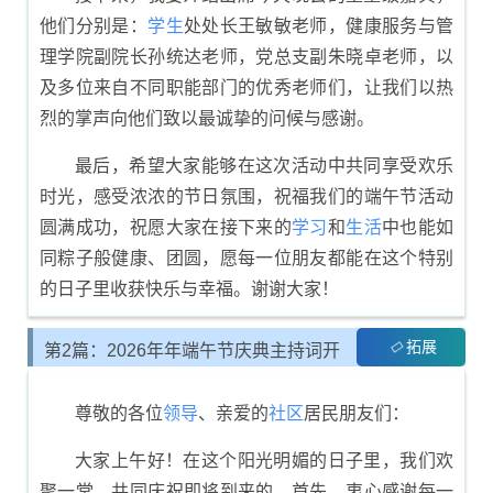
他们分别是：
学生
处处长王敏敏老师，健康服务与管
理学院副院长孙统达老师，党总支副朱晓卓老师，以
及多位来自不同职能部门的优秀老师们，让我们以热
烈的掌声向他们致以最诚挚的问候与感谢。
最后，希望大家能够在这次活动中共同享受欢乐
时光，感受浓浓的节日氛围，祝福我们的端午节活动
圆满成功，祝愿大家在接下来的
学习
和
生活
中也能如
同粽子般健康、团圆，愿每一位朋友都能在这个特别
的日子里收获快乐与幸福。谢谢大家！
拓展
第2篇：2026年年端午节庆典主持词开
场与总结
尊敬的各位
领导
、亲爱的
社区
居民朋友们：
大家上午好！在这个阳光明媚的日子里，我们欢
聚一堂，共同庆祝即将到来的。首先，衷心感谢每一