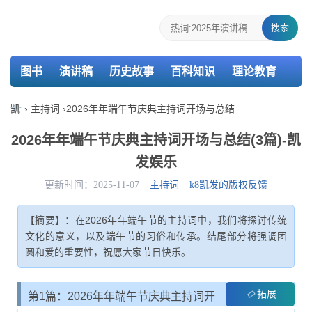
搜索
图书
演讲稿
历史故事
百科知识
理论教育
个人简历
报告
策划
教案
课件
检讨书
凯
›
主持词
›
2026年年端午节庆典主持词开场与总结
发
主持词
述职报告
活动总结
介绍信
娱
2026年年端午节庆典主持词开场与总结(3篇)-凯
乐-
发娱乐
k8
凯
更新时间：2025-11-07
主持词
k8凯发的版权反馈
发
【摘要】：在2026年年端午节的主持词中，我们将探讨传统
文化的意义，以及端午节的习俗和传承。结尾部分将强调团
圆和爱的重要性，祝愿大家节日快乐。
拓展
第1篇：2026年年端午节庆典主持词开