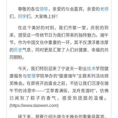
场与总结
尊敬的各位
领导
，亲爱的与会嘉宾，亲爱的
老师
们，
同学
们，大家晚上好！
在这个美好的时刻，我们齐聚一堂，庆祝的到
来，感受这一传统节日为我们带来的独特魅力。端午
节，作为中国文化中重要的一环，其不仅漂浮着浓厚
的
历史
气息，同时更是汇聚了人们对健康、幸福的共
同期盼。
今天，我们特别迎来了宁波天一职业
技术
学院健
康服务与
管理
学院举办的“健康端午”主题系列活动颁
奖晚会。在即将开启盛会之前，不妨让我们沉浸在端
午节的诗意中——“艾草香满街，龙舟竞渡时”，仿佛
已闻到了粽子的香气，感受到团圆的温暖。
(https://www.daowen.com)
接下来，我要介绍出席今天晚会的重量级嘉宾，