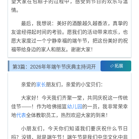
望大家在包粽子的过程中，感受到节日的欢乐与温
情。
最后，我想说：美好的酒酿越久越香浓，真挚的
友谊经得起时间的考验。愿我们的活动带来欢乐，也
愿大家度过一个宁静幸福的端午节，把这份美好的祝
福带给身边的家人和朋友。谢谢大家！
拓展
第3篇：2026年年端午节庆典主持词开
场与总结
亲爱的
家长
朋友们，亲爱的小宝贝们：
大家好！今天我们齐聚一堂，共同庆祝这一传统
佳节——！作为哈佛摇篮
幼儿园
的一员，我非常荣幸
地
代表
全体教职员工，热烈欢迎大家的到来！
小朋友们，今天你们知道我们要庆祝什么节日
吗？没错，就是端午节！端午节是我们中华文化中非