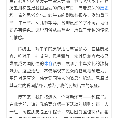
里，我想和大家分享一些关于端午节的文化故事。农
历五月初五是我国重要的传统节日，有着悠久的
历史
和丰富的民俗文化。端午节的别称有很多，例如重五
节、午日节、女儿节等等，各地虽然名字不同，习俗
却各有特色。这些习俗从古至今，承载了无数的传说
与情感。
传统上，端午节的庆祝活动丰富多彩，包括赛龙
舟、吃粽子、挂艾草、佩香囊等，尤其是龙舟竞技已
发展成为国际性的
体育
赛事，展现了中华文化的独特
魅力。这些活动，不仅展现了民众的智慧与创造力，
更是对屈原这一伟大爱国诗人的追思与纪念。屈原以
其坚定的爱国情怀，成为了我们民族精神的象征。
接下来，我们将进入一个互动环节——包粽子。
在此之前，请让我简要介绍一下活动的规则：每十人
一组，每位朋友包五个粽子，然后回到座位待命。希