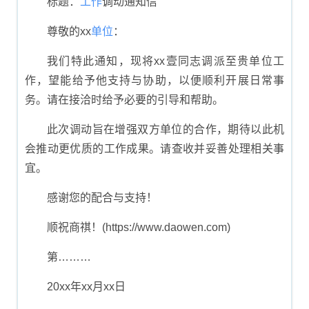
标题：
工作
调动通知信
尊敬的xx
单位
：
我们特此通知，现将xx壹同志调派至贵单位工
作，望能给予他支持与协助，以便顺利开展日常事
务。请在接洽时给予必要的引导和帮助。
此次调动旨在增强双方单位的合作，期待以此机
会推动更优质的工作成果。请查收并妥善处理相关事
宜。
感谢您的配合与支持！
顺祝商祺！(https://www.daowen.com)
第………
20xx年xx月xx日