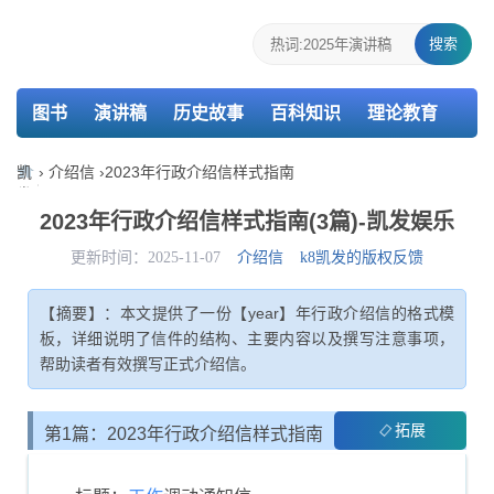
搜索
图书
演讲稿
历史故事
百科知识
理论教育
个人简历
报告
策划
教案
课件
检讨书
凯
›
介绍信
›
2023年行政介绍信样式指南
发
主持词
述职报告
活动总结
介绍信
娱
2023年行政介绍信样式指南(3篇)-凯发娱乐
乐-
k8
更新时间：2025-11-07
介绍信
k8凯发的版权反馈
凯
发
【摘要】：本文提供了一份【year】年行政介绍信的格式模
板，详细说明了信件的结构、主要内容以及撰写注意事项，
帮助读者有效撰写正式介绍信。
拓展
第1篇：2023年行政介绍信样式指南