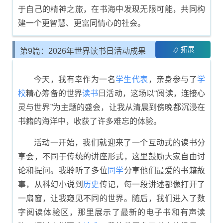
于自己的精神之旅，在书海中发现无限可能，共同构
建一个更智慧、更富同情心的社会。
拓展
第9篇：2026年世界读书日活动成果
总结
今天，我有幸作为一名
学生
代表
，亲身参与了
学
校
精心筹备的世界
读书
日活动，这场以“阅读，连接心
灵与世界”为主题的盛会，让我从清晨到傍晚都沉浸在
书籍的海洋中，收获了许多难忘的体验。
活动一开始，我们就迎来了一个互动式的读书分
享会，不同于传统的讲座形式，这里鼓励大家自由讨
论和提问。我聆听了多位
同学
分享他们最爱的书籍故
事，从科幻小说到
历史
传记，每一段讲述都像打开了
一扇窗，让我窥见不同的世界。随后，我们进入了数
字阅读体验区，那里展示了最新的电子书和有声读