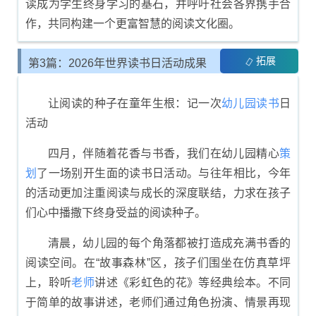
读成为学生终身学习的基石，并呼吁社会各界携手合
作，共同构建一个更富智慧的阅读文化圈。
拓展
第3篇：2026年世界读书日活动成果
总结
让阅读的种子在童年生根：记一次
幼儿园
读书
日
活动
四月，伴随着花香与书香，我们在幼儿园精心
策
划
了一场别开生面的读书日活动。与往年相比，今年
的活动更加注重阅读与成长的深度联结，力求在孩子
们心中播撒下终身受益的阅读种子。
清晨，幼儿园的每个角落都被打造成充满书香的
阅读空间。在“故事森林”区，孩子们围坐在仿真草坪
上，聆听
老师
讲述《彩虹色的花》等经典绘本。不同
于简单的故事讲述，老师们通过角色扮演、情景再现