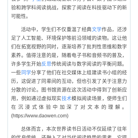
验和跨学科阅读挑战，探索了阅读在科技驱动下的新
可能性。
活动中，学生们不仅重温了经典
文学
作品，还涉
足了人工智能、环境保护等前沿领域的读物。这让他
们在拓宽视野的同时，逐渐培养了批判性思维和数字
素养。值得注意的是，随着电子书和音频书的普及，
许多学生开始
反思
传统阅读与数字阅读的平衡问题。
一些
同学
分享了他们在社交媒体上组建读书小组的经
历，这促进了同辈间的互动，但也引发了关于注意力
分散的讨论。图书馆资源在这次活动中得到了创新应
用，例如通过虚拟现实
技术
模拟阅读场景，使师生们
在沉浸式体验中加深了对文本的理解。
(https://www.daowen.com)
总体而言，本次世界读书日活动不仅延续了往年
的优良传统，还融入了对当代阅读趋势的思考。它提