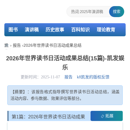
搜索
图书
演讲稿
历史故事
百科知识
理论教育
个人简历
报告
策划
教案
课件
检讨书
凯
›
报告
›
2026年世界读书日活动成果总结
发
主持词
述职报告
活动总结
介绍信
娱
2026年世界读书日活动成果总结(15篇)-凯发娱
乐-
乐
k8
凯
更新时间：2025-11-07
报告
k8凯发的版权反馈
发
【摘要】：该报告格式指导撰写世界读书日活动总结，涵盖
活动内容、参与数据、效果评估等部分。
拓展
第1篇：2026年世界读书日活动成果
总结