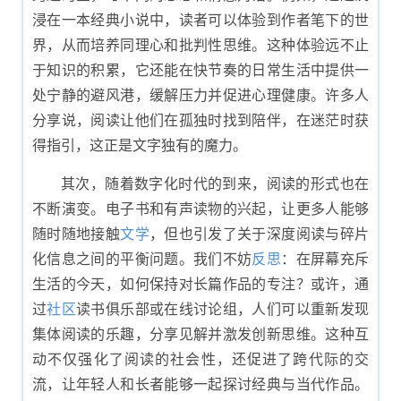
浸在一本经典小说中，读者可以体验到作者笔下的世
界，从而培养同理心和批判性思维。这种体验远不止
于知识的积累，它还能在快节奏的日常生活中提供一
处宁静的避风港，缓解压力并促进心理健康。许多人
分享说，阅读让他们在孤独时找到陪伴，在迷茫时获
得指引，这正是文字独有的魔力。
其次，随着数字化时代的到来，阅读的形式也在
不断演变。电子书和有声读物的兴起，让更多人能够
随时随地接触
文学
，但也引发了关于深度阅读与碎片
化信息之间的平衡问题。我们不妨
反思
：在屏幕充斥
生活的今天，如何保持对长篇作品的专注？或许，通
过
社区
读书俱乐部或在线讨论组，人们可以重新发现
集体阅读的乐趣，分享见解并激发创新思维。这种互
动不仅强化了阅读的社会性，还促进了跨代际的交
流，让年轻人和长者能够一起探讨经典与当代作品。