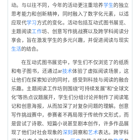
动。与以往不同，今年的活动更注重培养
学生
的独立
思考能力和创新精神，同时融入了数字化元素，以适
应现代
学习
方式的变化。活动包括互动式图书展览、
主题阅读
工作
坊、创意写作挑战赛以及跨学科阅读分
享会，旨在激发学生的多元兴趣，并促进阅读与现实
生活
的结合。
在互动式图书展览中，学生们不仅浏览了的纸质
和电子图书，还通过ar
技术
体验了虚拟阅读场景，这
让他们在探索知识的同时，感受到科技与阅读的融合
乐趣。主题阅读工作坊则围绕“可持续发展”和“全球文
化”等热点议题展开，学生们分组讨论并制作了阅读笔
记和创意海报，从而加深了对复杂问题的理解。创意
写作挑战赛中，参赛者不再局限于传统作文形式，而
是尝试了诗歌、短篇小说甚至剧本创作，许多作品展
现了他们对社会现象的
深刻
洞察和
艺术
表达。跨学科