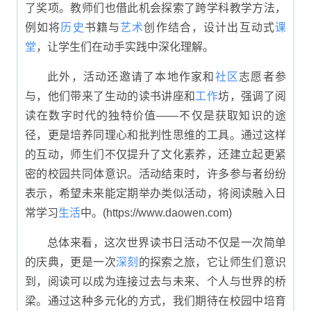
了奖项。教师们也借此机会探索了跨学科教学方法，
例如将
历史
书籍与
艺术
创作结合，设计出互动式
课
堂
，让学生们在动手实践中深化理解。
此外，活动还邀请了本地作家和
社区
志愿者参
与，他们带来了生动的读书讲座和
工作
坊，强调了阅
读在数字时代的独特价值——不仅是获取知识的途
径，更是培养同理心和批判性思维的工具。通过这样
的互动，师生们不仅提升了文化素养，还建立起更紧
密的校园共同体意识。活动结束时，许多参与者纷纷
表示，希望未来能定期举办类似活动，将阅读融入日
常学习
生活
中。(https://www.daowen.com)
总体来看，这次世界读书日活动不仅是一次简单
的庆典，更是一次
深刻
的探索之旅，它让师生们意识
到，阅读可以成为连接过去与未来、个人与世界的桥
梁。通过这种多元化的方式，我们期待在校园中培育