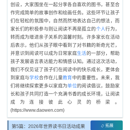
创设，大家围坐在一起分享各自喜欢的图书，甚至合
作完成简单的故事创作和绘画任务。这些环节让孩子
们在轻松的氛围中，自然而然地表达自己的想法，而
家长们的积极参与则让阅读不再是孤立的
个人
行为，
转而成为增进亲子关系的温馨时刻。许多家长在活动
后表示，他们从孩子眼中看到了对书籍的新奇光芒，
并意识到阅读可以成为日常家庭
生活
的一部分，帮助
孩子发展语言表达能力和情感认知。通过这次活动，
我们不仅见证了孩子们在阅读中的快乐成长，更体会
到家庭与
学校
合作在儿童
教育
中的重要性。未来，我
们将继续探索更多以家庭为
单位
的阅读倡议，鼓励家
长和孩子共同打造一个充满书香的成长环境，让阅读
成为连接彼此心灵的桥梁。
(https://www.daowen.com)
拓展
第5篇：2026年世界读书日活动成果