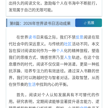
出持久的阅读文化，激励每个人在书海中不断航行，
发现属于自己的无限可能。
拓展
第8篇：2026年世界读书日活动成果
总结
在世界
读书
日来临之际，我们不禁
反思
阅读在现
代社会中的深远意义。与传统的
社区
活动不同，本文
旨在探讨阅读如何作为一种
个人
化的精神旅程，塑造
我们的思维方式、情感世界乃至
人生
轨迹。在这个信
息爆炸的时代，阅读不仅仅是一种消遣，更是一种抵
抗浮躁、培养专注力的有效途径。通过深入书籍的世
界，我们可以跨越时空与智者对话，汲取智慧，从而
在快节奏的
生活
中找到内心的平衡。
首先，阅读对个人认知发展具有不可替代的作
用。研究表明，定期阅读能够显著提升语言能力、逻