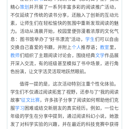
精心
策划
并开展了一系列丰富多彩的阅读推广活动，
不仅延续了传统的读书分享，还融入了创新的互动元
素，让师生们在轻松愉快的氛围中重新发现阅读的魅
力。活动从清晨开始，校园里便弥漫着浓厚的文化气
息：图书馆举办了“好书漂流”活动，
学生
们可以自由
交换自己喜爱的书籍，并附上
个人
推荐语；
教室
里，
教师
们组织了主题阅读讨论会，围绕经典
文学
作品展
开深入交流，有的班级甚至模拟了书中场景，进行角
色扮演，让文字活灵活现地跃然眼前。
值得一提的是，这次活动特别注重个性化体验。
学生们不仅通过阅读拓宽了视野，还参与了“我的阅读
故事”
征文
比赛
，许多孩子分享了阅读如何帮助他们克
服
学习
困难或结交新朋友的真实经历。例如，一位七
年级的学生在分享中提到，通过阅读科幻小说，她激
发了对科学实验的兴趣，并在最近的科技竞赛中获得