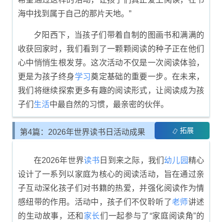
海中找到属于自己的那片天地。”
夕阳西下，当孩子们带着自制的图画书和满满的
收获回家时，我们看到了一颗颗阅读的种子正在他们
心中悄悄生根发芽。这次活动不仅是一次阅读体验，
更是为孩子终身
学习
奠定基础的重要一步。在未来，
我们将继续探索更多有趣的阅读形式，让阅读成为孩
子们
生活
中最自然的习惯，最亲密的伙伴。
拓展
第4篇：2026年世界读书日活动成果
总结
在2026年世界
读书
日到来之际，我们
幼儿园
精心
设计了一系列以家庭为核心的阅读活动，旨在通过亲
子互动深化孩子们对书籍的热爱，并强化阅读作为情
感纽带的作用。活动中，孩子们不仅聆听了
老师
讲述
的生动故事，还和
家长
们一起参与了“家庭阅读角”的