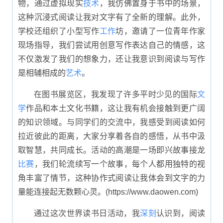
物，通过虚拟现实
技术
，我仿佛置身于书中的场景，
这种沉浸式阅读让我对文字有了全新的理解。此外，
学校还组织了小型写作
工作
坊，邀请了一位青年作家
现场指导，我们尝试用创意写作表达自己的情感，这
不仅激发了我们的想象力，还让我意识到阅读与写作
是相辅相成的
艺术
。
在图书展览区，我发现了许多平时少见的国际
文
学
作品和本土文化书籍，这让我有机会接触到更广阔
的知识领域。与同学们的交流中，我感受到阅读如何
拉近彼此的距离，大家分享着各自的感悟，从书中汲
取智慧，共同成长。活动的高潮是一场即兴故事接龙
比赛
，我们轮流续写一个故事，每个人都用独特的视
角丰富了情节，这种协作式阅读让我体会到文字的力
量能连接起无数颗心灵。(https://www.daowen.com)
通过这次世界读书日活动，我
深刻
认识到，阅读