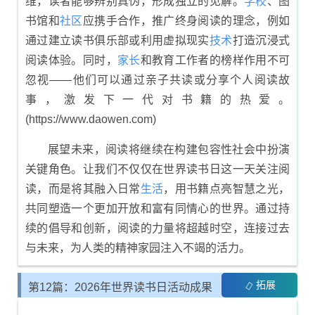
维，读者能够辨别真伪，形成独立的见解。
学校
、图
书馆和
社区
应携手合作，推广终身阅读的理念，例如
通过建立读书俱乐部或利用虚拟现实
技术
打造沉浸式
阅读体验。同时，
家长
和教育工作者的榜样作用不可
忽视——他们可以通过亲子共读或分享个人阅读故
事，激发下一代对书籍的热爱。
(https://www.daowen.com)
展望未来，阅读将继续在构建包容性社会中扮演
关键角色。让我们不仅仅在世界读书日这一天关注阅
读，而是将其融入日常
生活
，用书籍点亮智慧之光，
共同塑造一个更加开放和富有同情心的世界。通过持
续的倡导和创新，阅读的力量将超越时空，连接过去
与未来，为人类的精神家园注入不竭的活力。
拓展
第12篇：2026年世界读书日活动成果
总结