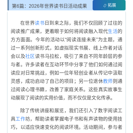
拓展
第6篇：2026年世界读书日活动成果
总结
在世界
读书
日到来之际，我们不仅回顾了过往的
阅读推广成果，更着眼于如何将阅读融入现代
生活
的
方方面面。今年的活动以“阅读连接未来”为主题，通
过一系列创新形式，如虚拟现实书展、线上作者对话
会以及
社区
读书马拉松，吸引了来自不同年龄层的参
与者。许多读者在互动环节中分享了他们如何通过阅
读应对日常挑战，例如一位年轻创业者从传记中汲取
灵感，成功启动了自己的项目；另一位退休
教师
则通
过阅读心理书籍，改善了家庭关系。这些真实故事生
动展现了阅读的实用价值，而不仅仅是文化传承。
除了传统讲座和展览，我们还引入了数字阅读工
具
工作
坊，帮助读者掌握电子书和有声读物的使用技
巧，以适应快速变化的阅读环境。活动期间，参与者