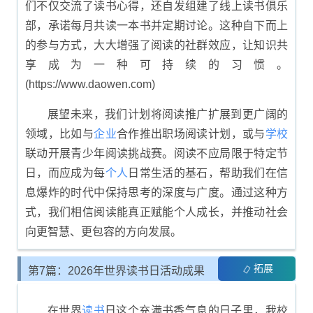
们不仅交流了读书心得，还自发组建了线上读书俱乐
部，承诺每月共读一本书并定期讨论。这种自下而上
的参与方式，大大增强了阅读的社群效应，让知识共
享成为一种可持续的习惯。
(https://www.daowen.com)
展望未来，我们计划将阅读推广扩展到更广阔的
领域，比如与
企业
合作推出职场阅读计划，或与
学校
联动开展青少年阅读挑战赛。阅读不应局限于特定节
日，而应成为每
个人
日常生活的基石，帮助我们在信
息爆炸的时代中保持思考的深度与广度。通过这种方
式，我们相信阅读能真正赋能个人成长，并推动社会
向更智慧、更包容的方向发展。
拓展
第7篇：2026年世界读书日活动成果
总结
在世界
读书
日这个充满书香气息的日子里，我校