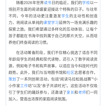
随着2026年世界
读书
日的临近，我们的
学校
以一
场别开生面的阅读盛宴迎接这个特殊的日子。与往年
不同，今年的活动更注重激发
学生
的主动性和创造
力，将阅读从单纯的
课堂
学习
延伸为一场充满乐趣的
探索之旅。我们希望通过多样化的互动体验，让每个
孩子都能在书海中找到属于自己的那片天空，从而培
养他们终身阅读的习惯。
在活动筹备阶段，我们不仅精心挑选了适合不同
年龄段学生的经典和现代读物，还引入了数字阅读资
源，例如电子书和有声故事，以适应当今科技时代的
趋势。此外，我们与当地图书馆和
社区
志愿者合作，
策划
了一系列创新活动，包括“阅读马拉松挑战赛”“小
小作家
工作
坊”以及“亲子共读时光”。这些活动不仅吸
引了学生们的踊跃参与，还邀请了
家长
和
老师
们一同
加入，营造出浓厚的家庭阅读氛围。