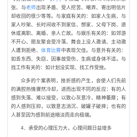
张、与
老师
出现矛盾、受人挖苦、嘲弄、寄出明信片
却收回的很少等等。与家庭有关的：如家人生病、与
家人吵架、长时间收不到家信、想家、父母下岗、退
休或离职、离婚、亲人亡故。与娱乐有关的：如郊游
不开心、朋友聚会受冷落、舞会上没人邀请、主动邀
人遭到拒绝、
体育
比赛
中表现欠佳。与意外有关的：
如丢东西、失窃、因事故受伤、生病或身体不适。与
找工作有关的：如计划没实现、找工作受挫。
众多的个案表明，挫折感的产生，会使人们先前
的满腔热情骤然冷却，进而出现不同的反应：有的人
感到失落、难以接受，以致心灰意冷、精神萎靡；有
的人感到压抑，以致意志消沉、破罐子破摔；也有的
人甚至因为感到前途暗淡而走向极端。
4．承受的心理压力大，心理问题日益增多