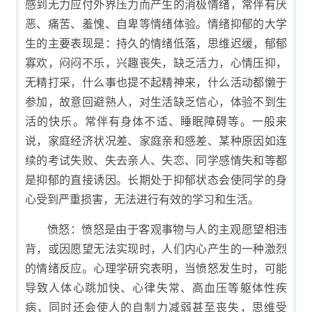
感到无力应付外界压力而产生的消极情绪，常伴有厌
恶、痛苦、羞愧、自卑等情绪体验。情绪抑郁的大学
生的主要表现是：持久的情绪低落，思维迟缓，郁郁
寡欢，闷闷不乐，兴趣丧失，缺乏活力，心情压抑，
无精打采，什么事也提不起精神来，什么活动都懒于
参加，故意回避熟人，对生活缺乏信心，体验不到生
活的快乐。常伴有身体不适、睡眠障碍等。一般来
说，家庭经济状况差、家庭亲和感差、某种原因如连
续的考试失败、失去亲人、失恋、同学感情失和等都
是抑郁的直接诱因。长期处于抑郁状态会使同学的身
心受到严重损害，无法进行有效的学习和生活。
愤怒：愤怒是由于客观事物与人的主观愿望相违
背，或因愿望无法实现时，人们内心产生的一种激烈
的情绪反应。心理学研究表明，当愤怒发生时，可能
导致人体心跳加快、心律失常、高血压等躯体性疾
病，同时还会使人的自制力减弱甚至丧失，思维受