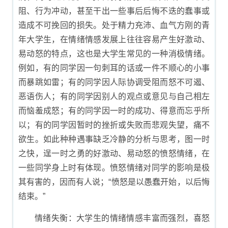
阻、行为冲动，甚至干出一些事后后悔不迭的蠢事或
造成不可挽回的损失。处于精力充沛、血气方刚的青
年大学生，在情绪情感发展上往往容易产生好激动、
易动怒的特点，这也是大学生常见的一种消极情绪。
例如，有的同学因一句刺耳的话或一件不顺心的小事
而暴跳如雷；有的同学因人际协调受阻而怒不可遏、
恶语伤人；有的同学因别人的观点或意见与自己相左
而恼羞成怒；有的同学因一时的成功、得意而忘乎所
以；有的同学因暂时的挫折或失败而悲观失望，痛不
欲生。如此种种遇事缺乏冷静的分析与思考，图一时
之快，逞一时之勇的好激动、易动怒的愤怒情绪，在
一些同学身上时有体现。愤怒情绪对同学的影响是极
其有害的，因而有人说；“愤怒是以愚蠢开始，以后悔
结束。”
情绪失衡：大学生的情绪情感丰富而强烈，喜怒