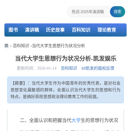
搜索
图书
演讲稿
历史故事
百科知识
理论教育
个人简历
报告
策划
教案
课件
检讨书
凯
›
百科知识
›
当代大学生思想行为状况分析
发
主持词
述职报告
活动总结
介绍信
娱
当代大学生思想行为状况分析-凯发娱乐
乐-
k8
更新时间：2026-01-14
百科知识
k8凯发的版权反馈
凯
发
【摘要】：当代大学生作为中国青年的优秀代表，是对社会
思想变化最敏感的群体。全面认识当代大学生的思想和行为
特点，是搞好高校思想政治理论教育工作的前提。
二、全面认识和把握当代
大学
生的思想行为状况