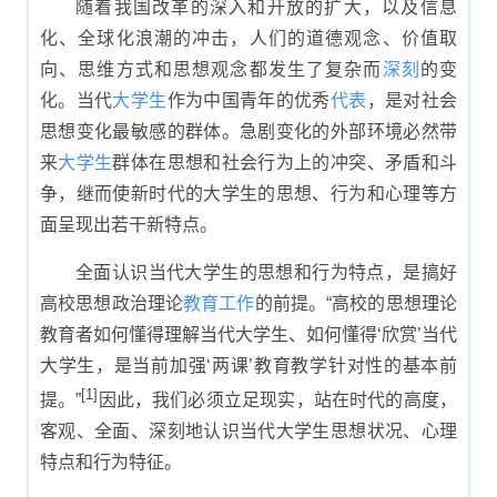
随着我国改革的深入和开放的扩大，以及信息
化、全球化浪潮的冲击，人们的道德观念、价值取
向、思维方式和思想观念都发生了复杂而
深刻
的变
化。当代
大
学生
作为中国青年的优秀
代表
，是对社会
思想变化最敏感的群体。急剧变化的外部环境必然带
来
大学生
群体在思想和社会行为上的冲突、矛盾和斗
争，继而使新时代的大学生的思想、行为和心理等方
面呈现出若干新特点。
全面认识当代大学生的思想和行为特点，是搞好
高校思想政治理论
教育
工作
的前提。“高校的思想理论
教育者如何懂得理解当代大学生、如何懂得‘欣赏’当代
大学生，是当前加强‘两课’教育教学针对性的基本前
[1]
提。”
因此，我们必须立足现实，站在时代的高度，
客观、全面、深刻地认识当代大学生思想状况、心理
特点和行为特征。