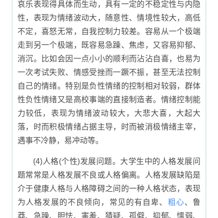
哀乐表现得具体而生动，具有一定的不稳定性与内隐
性，表现为情绪波动大，随意性、情境性较大，高低
不定，喜怒无常，自我控制力较差。容易从一个极端
走到另一个极端，既容易急躁、焦虑，又容易抑郁、
消沉。比如会因一点小小的顺利而沾沾自喜，也易为
一次考试失败、情感受挫而一蹶不振，甚至无法控制
自己的情绪。特别是负性情绪的控制相对较弱，群体
性负性情绪又是高校事端的直接制造者。情绪控制能
力较低，表现为情绪波动较大，大悲大喜，大起大
落，时而积极情绪占据主导，时而被消极情绪主宰，
遇事不冷静，易冲动等。
(4)人格(个性)发展问题。大学生中的人格发展问
题常常是人格发展不良或人格偏离。人格发展缺陷是
介于健康人格与人格障碍之间的一种人格状态，表现
为人格发展的不良倾向，常见的有自卑、
粗心
、鲁
莽、急躁、胆怯、害羞、猜疑、孤僻、抑郁、懦弱、