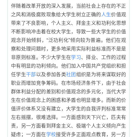
伴随着改革开放的深入发展，当前社会上存在的不正
之风和消极腐败现象给大学生树立正确的
人生
价值观
带来了不良影响，个人主义、拜金主义和功利化思想
不断影响冲击着在校大学生，导致一些大学生的价值
观念开始倾斜，“泛功利化”倾向较为普遍。他们在观
察和处理问题时，更多地采用实际利益标准而不是是
非原则标准。不少大学生在
学习
、择业、工作的过程
中有明显的功利倾向。他们加入中国共产党组织和担
任学生
干部
以及参加各类
社团
组织是为将来谋取好的
职业而增加竞争筹码。在市场经济条件下，由于社会
群体利益分配的差别和价值观念的多元化，当代大学
生在价值观念上的困惑和矛盾也明显增多。而新的价
值评价体系又没有建立，大学生的自我评判标准常常
左右摇摆，很难选择。一方面感到天下兴亡，匹夫有
责，另一方面看到拜金主义、极端个人主义倾向产生
疑虑；一方面在
学校
接受许多正面观点教育，另一方