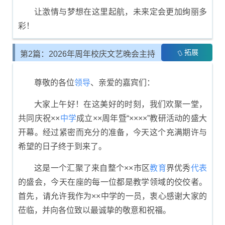
让激情与梦想在这里起航，未来定会更加绚丽多
彩！
拓展
第2篇：2026年周年校庆文艺晚会主持
人报幕
尊敬的各位
领导
、亲爱的嘉宾们：
大家上午好！在这美好的时刻，我们欢聚一堂，
共同庆祝××
中学
成立××周年暨“××××”教研活动的盛大
开幕。经过紧密而充分的准备，今天这个充满期许与
希望的日子终于到来了。
这是一个汇聚了来自整个××市区
教育
界优秀
代表
的盛会，今天在座的每一位都是教学领域的佼佼者。
首先，请允许我作为××中学的一员，衷心感谢大家的
莅临，并向各位致以最诚挚的敬意和祝福。