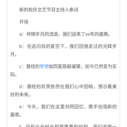
人报幕
新的校庆文艺节目主持人串词
开场
a：伴随岁月的流逝，我们迎来了xx年的盛典。
b：在这闪烁的星空下，我们回首走过的光辉岁
月。
c：曾经的
梦想
如同星辰般璀璨，如今已然变为实
际。
d：曾经的欢笑依然在我们心中回响，预示着美
好的未来。
e：今天，我们在这里共同回忆，携手创造新的
篇章。
f：没有比此时此刻更重要的时刻，我们齐聚一