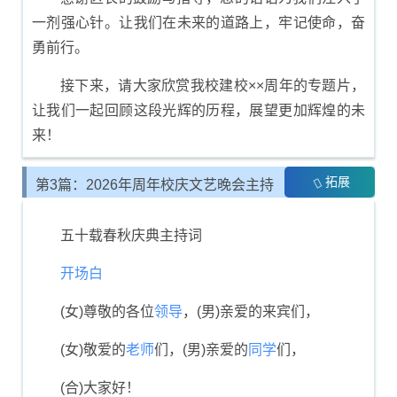
一剂强心针。让我们在未来的道路上，牢记使命，奋
勇前行。
接下来，请大家欣赏我校建校××周年的专题片，
让我们一起回顾这段光辉的历程，展望更加辉煌的未
来！
拓展
第3篇：2026年周年校庆文艺晚会主持
人报幕
五十载春秋庆典主持词
开场白
(女)尊敬的各位
领导
，(男)亲爱的来宾们，
(女)敬爱的
老师
们，(男)亲爱的
同学
们，
(合)大家好！