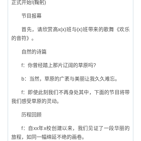
正式开始!(鞠躬)
节目报幕
首先，请欣赏高x(x)班与(x)班带来的歌舞《欢乐
的音符》。
自然的诗篇
f：你曾经踏上那片辽阔的草原吗?
b：当然，草原的广袤与美丽让我久久难忘。
f：即使此刻我们不再身处其中，下面的节目将带
我们感受草原的灵动。
历程回顾
f：自xx年x校创建以来，我们见证了一段华丽的
旅程，如同一幅绵延不绝的画卷。