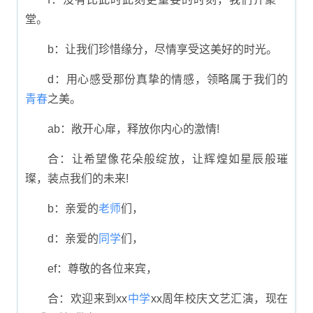
堂。
b：让我们珍惜缘分，尽情享受这美好的时光。
d：用心感受那份真挚的情感，领略属于我们的
青春
之美。
ab：敞开心扉，释放你内心的激情!
合：让希望像花朵般绽放，让辉煌如星辰般璀
璨，装点我们的未来!
b：亲爱的
老师
们，
d：亲爱的
同学
们，
ef：尊敬的各位来宾，
合：欢迎来到xx
中学
xx周年校庆文艺汇演，现在