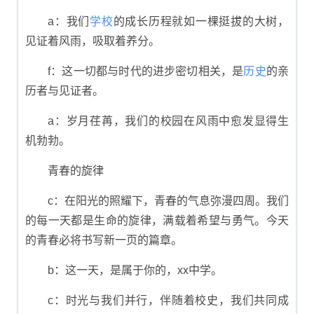
a：我们
学校
的成长历程就如一棵挺拔的大树，
见证着风雨，吸取着养分。
f：这一切都与时代的进步密切相关，是
历史
的亲
历者与见证者。
a：岁月荏苒，我们的校园在风雨中愈发显得生
机勃勃。
青春的旋律
c：在阳光的照耀下，青春的气息弥漫四周。我们
的每一天都是生命的旋律，满载着希望与勇气。今天
的青春必将书写新一页的篇章。
b：这一天，是属于你的，xx中学。
c：时光与我们并行，伴随着校史，我们共同成