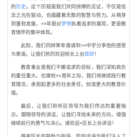
的
历史
。这个历程是我们共同拼搏的见证，不仅是信
念之光在驱动，也蕴藏着无数的智慧与努力。从萌芽
到蓬勃发展，××年是对
梦想
执着追求的展现，更是教
育情怀的集中体现。
此刻，我们同样荣幸邀请到××中学分享他的感受
与寄语。让我们热烈欢迎校长上台
致辞
！
教育事业是我们不懈追求的目标，我们深知肩负
的重任重大。在建校××周年之际，我们将继续践行教
育理念，承担起更多的社会责任，创造更大的教育价
值。
最后，让我们聆听区领导为我们传达的重要指
示。跟随领导的讲话，让我们寻找未来的方向，增强
继续前行的勇气与决心。请欢迎×区长上台讲话！
感谢区长的鼓励与指导，您的话语为我们注入了