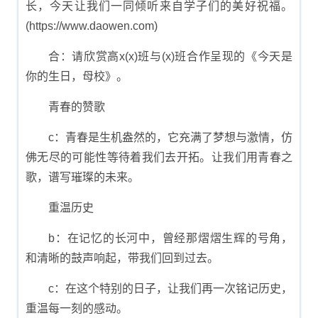
长，今天让我们一同倾听来自学子们的美好祝福。
(https://www.daowen.com)
合：请欣赏高x(x)班与(x)班合作呈现的《今天是
你的生日，母校》。
青春的赞歌
c：青春是生机盎然的，它充满了梦想与激情，仿
佛无尽的可能性等待着我们去开拓。让我们用青春之
歌，谱写璀璨的未来。
重温历史
b：在记忆的长河中，曾经那熠熠生辉的号角，
和清晰的鼓声响起，带我们回到过去。
c：在这个特别的日子，让我们再一次铭记历史，
重温每一刻的感动。