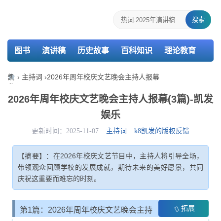
搜索
图书
演讲稿
历史故事
百科知识
理论教育
个人简历
报告
策划
教案
课件
检讨书
凯
›
主持词
›
2026年周年校庆文艺晚会主持人报幕
发
主持词
述职报告
活动总结
介绍信
娱
2026年周年校庆文艺晚会主持人报幕(3篇)-凯发
乐-
娱乐
k8
凯
更新时间：2025-11-07
主持词
k8凯发的版权反馈
发
【摘要】：在2026年校庆文艺节目中，主持人将引导全场，
带领观众回顾学校的发展成就，期待未来的美好愿景，共同
庆祝这重要而难忘的时刻。
拓展
第1篇：2026年周年校庆文艺晚会主持