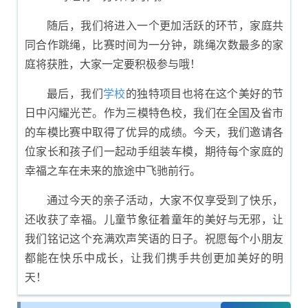
随后，我们将进入一个更加活跃的环节，家庭共
同合作跳绳，比赛时间为一分钟，跳绳次数最多的家
庭将获胜，大家一定要积极参与哦！
最后，我们
学校
的独特项目也将在这个美好的节
日中闪耀光芒。作为三模特色校，我们在全国及省市
的车模比赛中取得了优异的成绩。今天，我们邀请各
位家长和孩子们一起动手组装车模，期待每个家庭的
幸福之车在未来的旅途中飞驰前行。
通过今天的亲子活动，大家不仅享受到了快乐，
还收获了幸福。儿童节象征着童年的美好与无邪，让
我们铭记这个充满欢声笑语的日子。祝愿每个小朋友
都能在快乐中成长，让我们携手共创更加美好的明
天！