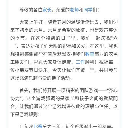
词分享
尊敬的各位
家长
，亲爱的
老师
和
同学
们：
大家上午好！随着五月的温暖渐渐远去，我们迎
来了初夏的六月。六月是希望的象征，也是欢声笑语
的季节。在这个特别的日子里，我们一起庆祝“六
一”，表达对孩子们无限的祝福和关爱。在这里，我也
想特别感谢那些在背后默默支持我们
教育
事业的农民
工朋友们，祝愿大家身体健康、
工作
顺利！祝福每一
位小朋友节日快乐，今天让我们齐聚一堂，共同参与
这场充满乐趣与爱的亲子活动。
首先，我们将开展一项精彩的团队游戏——“齐心
协力”。这个游戏强调的是家长和孩子之间的默契配
合，让我们通过这个游戏增进彼此的理解与信任。以
下是游戏规则：
1. 每次
比赛
分为三组，每个班级派出一组参与。