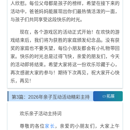
人欣慰。每位父母都是孩子的榜样，希望在接下来的
活动中，爸爸妈妈能展现出你们最热情活泼的一面，
与孩子们共同享受这段快乐的时光。
现在，各个游戏区的活动正式开始！在欢快的游
戏结束后，我们将为获胜的家庭颁发纪念品。没有获
奖的家庭也不要失望，每位小朋友都会有小礼物带回
家。快乐的时光总是过得飞快，亲爱的朋友们，今天
的活动即将结束。希望大家将这一份欢乐珍藏于心，
再次感谢大家的参与！期待下次再见，祝大家开心快
乐，再见！
拓展
第3篇：2026年亲子互动活动精彩主持
词分享
欢乐亲子活动主持词
尊敬的各位
家长
，亲爱的小朋友们，大家上午