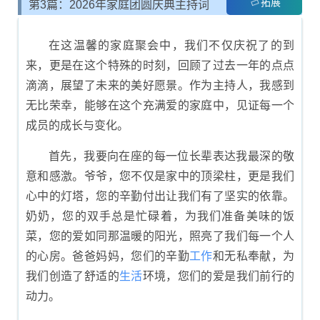
拓展
第3篇：2026年家庭团圆庆典主持词
示例四
在这温馨的家庭聚会中，我们不仅庆祝了的到
来，更是在这个特殊的时刻，回顾了过去一年的点点
滴滴，展望了未来的美好愿景。作为主持人，我感到
无比荣幸，能够在这个充满爱的家庭中，见证每一个
成员的成长与变化。
首先，我要向在座的每一位长辈表达我最深的敬
意和感激。爷爷，您不仅是家中的顶梁柱，更是我们
心中的灯塔，您的辛勤付出让我们有了坚实的依靠。
奶奶，您的双手总是忙碌着，为我们准备美味的饭
菜，您的爱如同那温暖的阳光，照亮了我们每一个人
的心房。爸爸妈妈，您们的辛勤
工作
和无私奉献，为
我们创造了舒适的
生活
环境，您们的爱是我们前行的
动力。