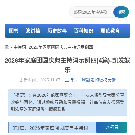
搜索
图书
演讲稿
历史故事
百科知识
理论教育
个人简历
报告
策划
教案
课件
检讨书
凯
›
主持词
›
2026年家庭团圆庆典主持词示例四
发
主持词
述职报告
活动总结
介绍信
娱
2026年家庭团圆庆典主持词示例四(4篇)-凯发娱
乐-
乐
k8
凯
更新时间：2025-11-07
主持词
k8凯发的版权反馈
发
【摘要】：在2026年的家庭聚会上，主持人将引导大家分享
欢笑与回忆，通过趣味互动和温馨祝福，让每位亲友都感受
到浓厚的家庭温暖与情感联系。
拓展
第1篇：2026年家庭团圆庆典主持词