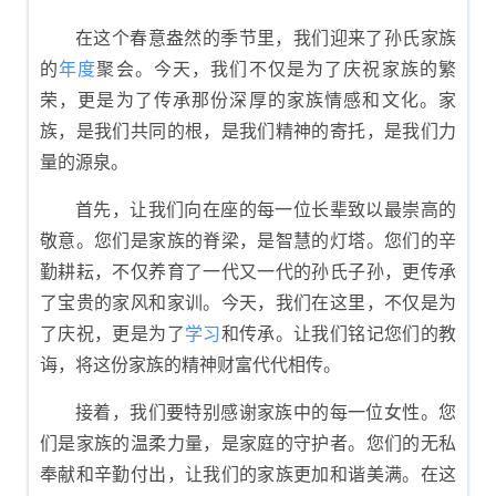
示例四
在这个春意盎然的季节里，我们迎来了孙氏家族
的
年度
聚会。今天，我们不仅是为了庆祝家族的繁
荣，更是为了传承那份深厚的家族情感和文化。家
族，是我们共同的根，是我们精神的寄托，是我们力
量的源泉。
首先，让我们向在座的每一位长辈致以最崇高的
敬意。您们是家族的脊梁，是智慧的灯塔。您们的辛
勤耕耘，不仅养育了一代又一代的孙氏子孙，更传承
了宝贵的家风和家训。今天，我们在这里，不仅是为
了庆祝，更是为了
学习
和传承。让我们铭记您们的教
诲，将这份家族的精神财富代代相传。
接着，我们要特别感谢家族中的每一位女性。您
们是家族的温柔力量，是家庭的守护者。您们的无私
奉献和辛勤付出，让我们的家族更加和谐美满。在这