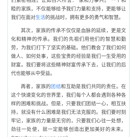
们紧密相连。正如古人所言：“家和万事兴。”一个和
睦的家族，不仅能够给予我们力量和支持，更能够让
我们在面对
生活
的挑战时，拥有更多的勇气和智慧。
其次，家族的传承不仅仅是血脉的延续，更是文
化和精神的传承。我们的先祖们用他们的智慧和勤
劳，为我们打下了坚实的基础。他们教会了我们如何
做人、如何处事，这些宝贵的经验是我们一生受用的
财富。我们要将这些精神财富传承下去，让我们的后
代也能够从中受益。
再者，家族的
团结
和互助是我们共同的责任。在
这个快速变化的世界里，我们每个人都会遇到各种各
样的困难和挑战。但是，只要我们团结一心，相互扶
持，就没有什么困难是我们无法克服的。我们要时刻
牢记，家族的力量是无穷的，只要我们心往一处想，
劲往一处使，就一定能够创造出更加美好的未来。