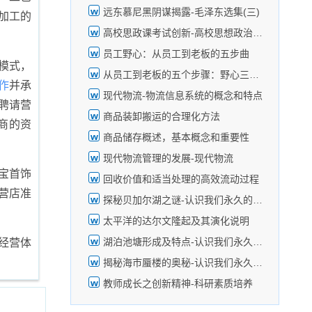
远东慕尼黑阴谋揭露-毛泽东选集(三)
加工的
高校思政课考试创新-高校思想政治理论教育创新专论
员工野心：从员工到老板的五步曲
模式，
从员工到老板的五个步骤：野心三步曲
作
并承
现代物流-物流信息系统的概念和特点
聘请营
商品装卸搬运的合理化方法
商的资
商品储存概述，基本概念和重要性
现代物流管理的发展-现代物流
宝首饰
回收价值和适当处理的高效流动过程
营店准
探秘贝加尔湖之谜-认识我们永久的家园
太平洋的达尔文隆起及其演化说明
湖泊池塘形成及特点-认识我们永久的家园
经营体
揭秘海市蜃楼的奥秘-认识我们永久的家园
教师成长之创新精神-科研素质培养