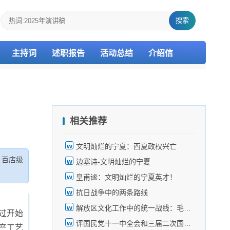
搜索
主持词
述职报告
活动总结
介绍信
相关推荐
文明灿烂的宁夏：西夏政权兴亡
，百店级
边塞诗-文明灿烂的宁夏
皇甫谧：文明灿烂的宁夏英才！
抗日战争中的两条路线
解放区文化工作中的统一战线：毛泽东选集(三)摘要
过开始
评国民党十一中全会和三届二次国民参政会
产工艺