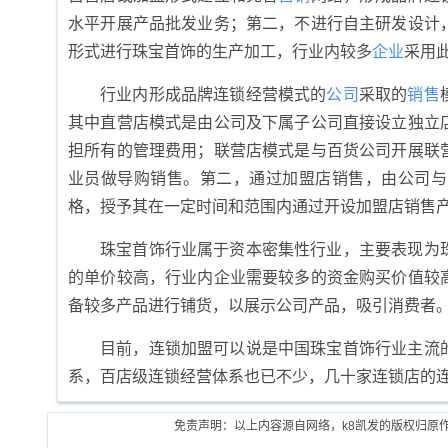
水平开展产品批发业务；第二，不进行自主研发设计
形式进行珠宝首饰的生产加工，行业内较多
企业
采用
行业内形成品牌连锁经营模式的
公司
采取的
销售
其中直营店模式是由公司及下属子公司直接设立独立
担所有的管理费用；联营店模式是与百货公司开展联
业员做导购销售。第二，通过加盟店销售，由公司与
格，授予其在一定时间和范围内通过开设加盟店销售
珠宝首饰行业属于资本密集性行业，主要表现为
的单价较高，行业内企业需要较多的资金购买价值较
备较多产品进行铺货，以展示公司产品，吸引消费者。(https:/
目前，连锁加盟可以说是中国珠宝首饰行业主流
系，百店级连锁经营体系也已不少，几十家连锁店的
免责声明：以上内容源自网络，k8凯发的版权归原