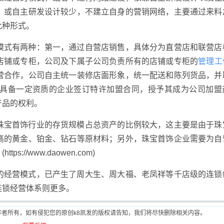
，或自主研发设计较少，不建立自身的营销网络，主要通过来料
此种形式。
模式有两种：第一，通过自营店销售，具体分为直营店和联营店
店铺或专柜，公司及下属子公司负责所有的店铺或专柜的
管理
工
营合作，公司自主统一装修店面形象，统一配送和陈列货品，并
具备一定资质的企业签订特许加盟合同，授予其成为公司加盟
产品的权利。
珠宝首饰行业的存货规模占总资产的比例较大，这主要是由于珠
高的黄金、铂金、钻石等原材料；另外，珠宝首饰企业需要为自
/www.daowen.com)
的经营模式，已产生了周大生、周大福、老凤祥等千店级的连锁
连锁经营体系则更多。
作者所有，如有侵犯您的原创k8凯发的版权请告知，我们将尽快删除相关内容。