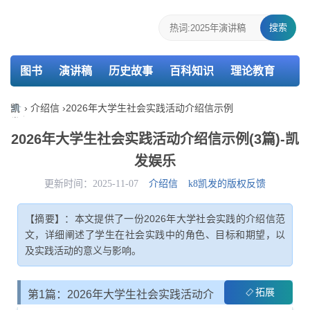
搜索
图书
演讲稿
历史故事
百科知识
理论教育
个人简历
报告
策划
教案
课件
检讨书
凯
›
介绍信
›
2026年大学生社会实践活动介绍信示例
发
主持词
述职报告
活动总结
介绍信
娱
2026年大学生社会实践活动介绍信示例(3篇)-凯
乐-
发娱乐
k8
凯
更新时间：2025-11-07
介绍信
k8凯发的版权反馈
发
【摘要】：本文提供了一份2026年大学社会实践的介绍信范
文，详细阐述了学生在社会实践中的角色、目标和期望，以
及实践活动的意义与影响。
拓展
第1篇：2026年大学生社会实践活动介