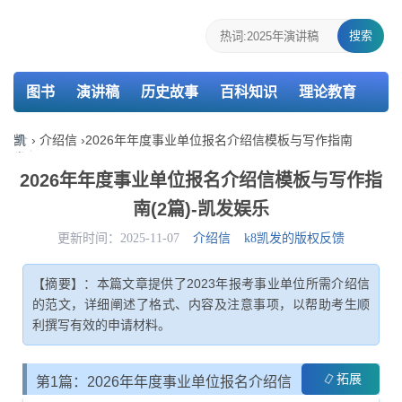
搜索
图书
演讲稿
历史故事
百科知识
理论教育
个人简历
报告
策划
教案
课件
检讨书
凯
›
介绍信
›
2026年年度事业单位报名介绍信模板与写作指南
发
主持词
述职报告
活动总结
介绍信
娱
2026年年度事业单位报名介绍信模板与写作指
乐-
南(2篇)-凯发娱乐
k8
凯
更新时间：2025-11-07
介绍信
k8凯发的版权反馈
发
【摘要】：本篇文章提供了2023年报考事业单位所需介绍信
的范文，详细阐述了格式、内容及注意事项，以帮助考生顺
利撰写有效的申请材料。
拓展
第1篇：2026年年度事业单位报名介绍信