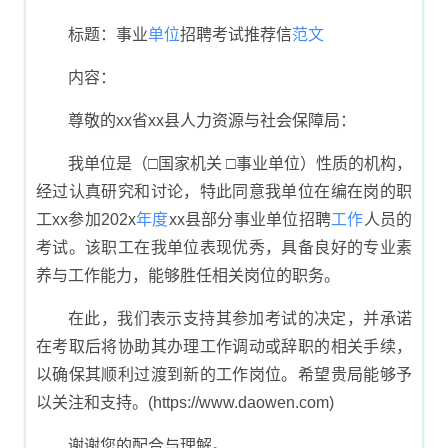
模板与写作指南
标题：事业
单位
招聘考试推荐信
范文
内容：
尊敬的xx省xx县人力资源与社会保障局：
我单位是（□国家机关 □事业单位）性质的机构，
经过认真研究和讨论，特此同意我单位在编在岗的职
工xx参加202x
年度
xx县部分事业单位招聘
工作
人员的
考试。该职工在我单位表现优秀，具备良好的专业素
养与工作能力，能够胜任相关岗位的职务。
在此，我们表示支持其参加考试的决定，并承诺
在考取后将协助其办理工作调动或辞职的相关手续，
以确保其顺利过渡到新的工作岗位。希望贵局能够予
以关注和支持。(https://www.daowen.com)
谢谢您的配合与理解。