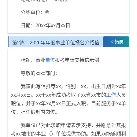
介绍单位：®
日期：20xx年xx月xx日
拓展
第2篇：2026年年度事业单位报名介绍信
模板与写作指南
标题：事业
单位
报考申请支持信示例
尊敬的xxxx部门：
我谨此写信推荐xx，性别：xx，出生日期为xx年
xx月xx日。xx于xx年成功考取了xx省xx市的
工作
人员
职位，并于xx年xx月xx日正式入职，目前服务于xx单
位，担任编制内岗位。
我单位已对此求职申请表示支持，并愿意为其报
考xx地市的事业（）单位提供协助。如果xx能够顺利