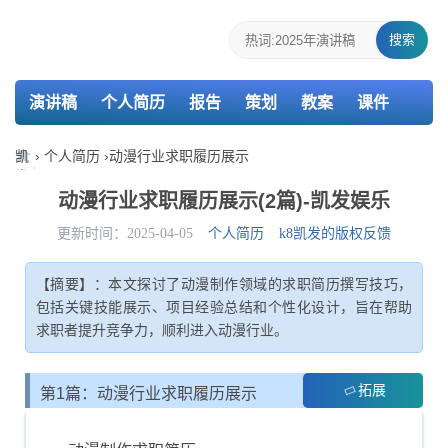
搜索
演讲稿
个人简历
报告
策划
教案
课件
检讨书
主持词
凯
›
个人简历
›
动漫行业求职履历展示
发
娱
动漫行业求职履历展示(2篇)-凯发娱乐
乐-
k8
更新时间：2025-04-05
个人简历
k8凯发的版权反馈
凯
发
【摘要】：本文探讨了动漫制作领域的求职简历撰写技巧，
包括关键技能展示、项目经验总结和个性化设计，旨在帮助
求职者提升竞争力，顺利进入动漫行业。
拓展
第1篇：动漫行业求职履历展示