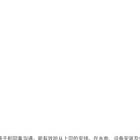
善于和同事沟通，能有效听从上司的安排。在水电、设备安装及