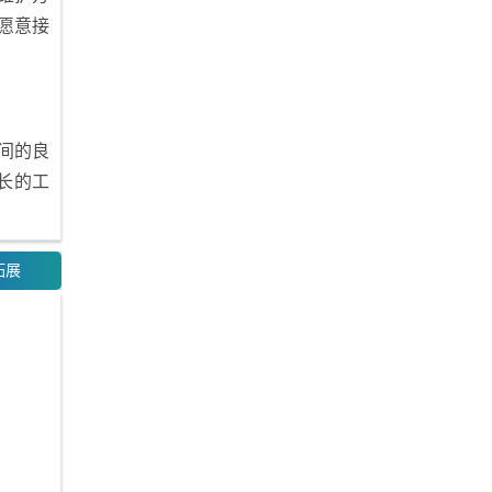
愿意接
间的良
长的工
拓展