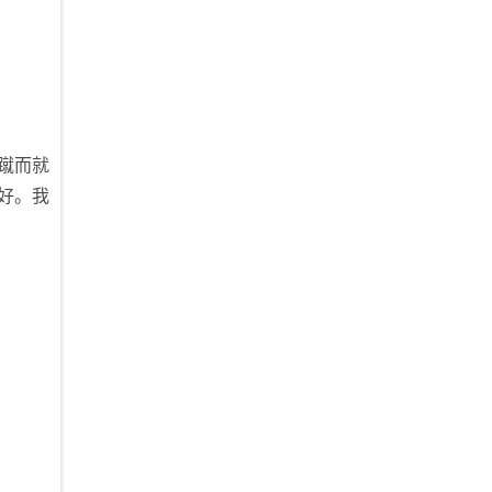
蹴而就
好。我