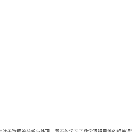
专注于数据的分析与处理。我不仅学习了数学逻辑思维的相关课