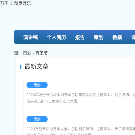
万圣节-凯发娱乐
演讲稿
个人简历
报告
策划
教案
凯
›
策划
›
万圣节
发
娱
最新文章
乐-
k8
凯
策划
发
2023年万圣节活动策划方案包括丰富多彩的主题派对、创意装饰、
带来难忘的节日体验和欢乐氛围。
策划
2023万圣节活动方案大全，包括创意装饰、主题派对、亲子游戏等