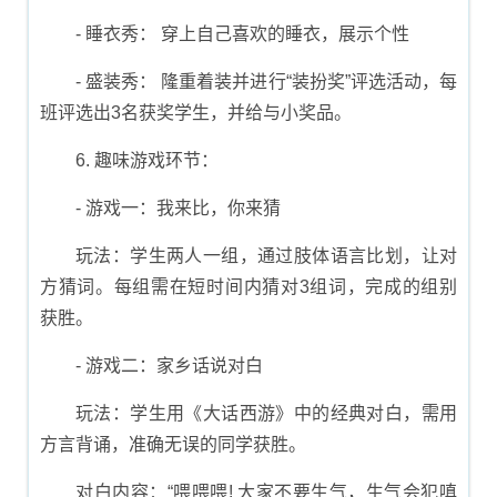
- 睡衣秀： 穿上自己喜欢的睡衣，展示个性
- 盛装秀： 隆重着装并进行“装扮奖”评选活动，每
班评选出3名获奖学生，并给与小奖品。
6. 趣味游戏环节：
- 游戏一：我来比，你来猜
玩法：学生两人一组，通过肢体语言比划，让对
方猜词。每组需在短时间内猜对3组词，完成的组别
获胜。
- 游戏二：家乡话说对白
玩法：学生用《大话西游》中的经典对白，需用
方言背诵，准确无误的同学获胜。
对白内容：“喂喂喂! 大家不要生气，生气会犯嗔