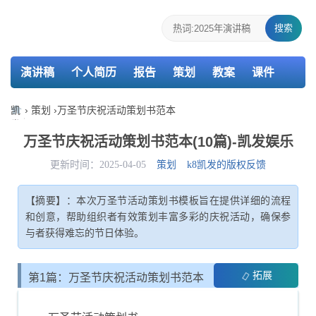
搜索
演讲稿
个人简历
报告
策划
教案
课件
检讨书
主持词
凯
›
策划
›
万圣节庆祝活动策划书范本
发
娱
万圣节庆祝活动策划书范本(10篇)-凯发娱乐
乐-
k8
更新时间：2025-04-05
策划
k8凯发的版权反馈
凯
发
【摘要】：本次万圣节活动策划书模板旨在提供详细的流程
和创意，帮助组织者有效策划丰富多彩的庆祝活动，确保参
与者获得难忘的节日体验。
拓展
第1篇：万圣节庆祝活动策划书范本