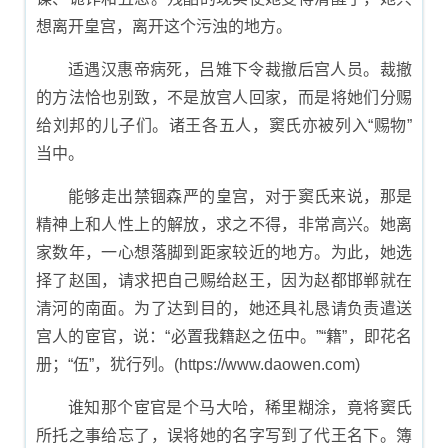
想离开皇宫，离开这个污浊的地方。
适遇汉惠帝病死，吕雉下令裁撤后宫人员。裁撤
的方法恰也别致，不是放宫人回家，而是将她们分赐
给刘邦的儿子们。诸王各五人，窦氏亦被列入“赐物”
当中。
能够走出禁锢森严的皇宫，对于窦氏来说，那是
精神上和人性上的解放，求之不得，非常高兴。她离
家数年，一心想落脚到距家较近的地方。为此，她选
择了赵国，请求把自己赐给赵王，因为赵都邯郸就在
清河的南面。为了达到目的，她还具礼恳请负责遣送
宫人的宦官，说：“必置我籍赵之伍中。”“籍”，即花名
册；“伍”，犹行列。(https://www.daowen.com)
谁知那个宦官是个马大哈，稀里糊涂，竟将窦氏
所托之事给忘了，误将她的名字写到了代王名下。簿