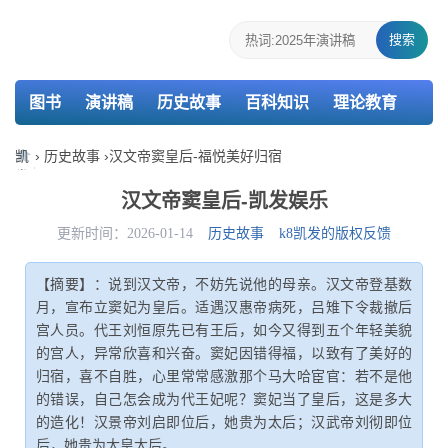
搜索
图书
演讲稿
历史故事
百科知识
理论教育
个人简历
报告
策划
教案
课件
检讨书
凯
›
历史故事
›
汉文帝窦皇后-福悦美好归宿
发
主持词
述职报告
活动总结
介绍信
娱
汉文帝窦皇后-凯发娱乐
乐-
k8
更新时间：2026-01-14
历史故事
k8凯发的版权反馈
凯
发
【摘要】：说到汉文帝，不妨先说他的母亲。汉文帝登基数
月，宣布立窦妃为皇后。适遇汉惠帝病死，吕雉下令裁撤后
宫人员。代王刘恒原先已有王后，如今又得到五个年轻美貌
的宫人，异常欣喜和兴奋。窦妃因错得福，以致有了美好的
归宿，喜不自胜，心里常常感激那个马大哈宦官：若不是他
的错误，自己怎会成为代王妃呢？窦妃当了皇后，这是多大
的造化！汉景帝刘启即位后，她贵为太后；汉武帝刘彻即位
后，她贵为太皇太后。