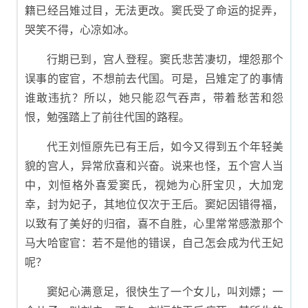
籍已经吕雉过目，无法更改。窦氏受了命运的捉弄，
哭笑不得，心凉如冰。
行期已到，宫人登程。窦氏悲苦凄切，埋怨那个
误事的宦官，不想前去代国。可是，吕雉定了的事情
谁敢违抗？所以，她只能忍气吞声，带着愁苦和怨
恨，勉强踏上了前往代国的路程。
代王刘恒原先已有王后，如今又得到五个年轻美
貌的宫人，异常欣喜和兴奋。说来也怪，五个宫人当
中，刘恒格外喜爱窦氏，视她为心肝宝贝，大加宠
幸，封为妃子，其地位仅次于王后。窦妃因错得福，
以致有了美好的归宿，喜不自胜，心里常常感激那个
马大哈宦官：若不是他的错误，自己怎会成为代王妃
呢？
窦妃心满意足，很快生了一个女儿，叫刘嫖；一