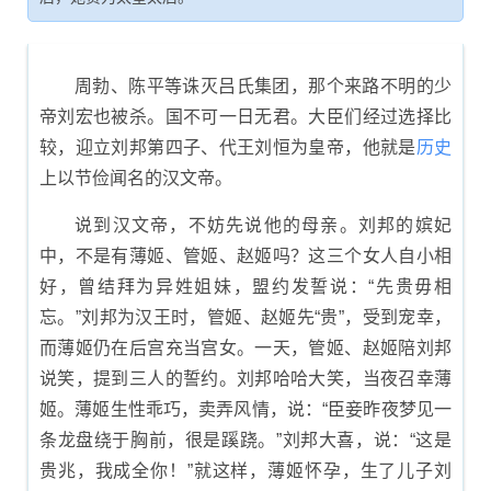
周勃、陈平等诛灭吕氏集团，那个来路不明的少
帝刘宏也被杀。国不可一日无君。大臣们经过选择比
较，迎立刘邦第四子、代王刘恒为皇帝，他就是
历史
上以节俭闻名的汉文帝。
说到汉文帝，不妨先说他的母亲。刘邦的嫔妃
中，不是有薄姬、管姬、赵姬吗？这三个女人自小相
好，曾结拜为异姓姐妹，盟约发誓说：“先贵毋相
忘。”刘邦为汉王时，管姬、赵姬先“贵”，受到宠幸，
而薄姬仍在后宫充当宫女。一天，管姬、赵姬陪刘邦
说笑，提到三人的誓约。刘邦哈哈大笑，当夜召幸薄
姬。薄姬生性乖巧，卖弄风情，说：“臣妾昨夜梦见一
条龙盘绕于胸前，很是蹊跷。”刘邦大喜，说：“这是
贵兆，我成全你！”就这样，薄姬怀孕，生了儿子刘