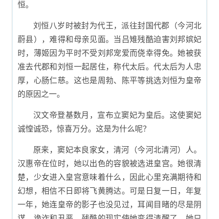
恒。
刘恒八岁时被封为代王，派往封国代郡（今河北
蔚县），难得和母亲见面。当吕雉残酷迫害刘邦嫔妃
时，薄姬因为平时不受刘邦宠爱而侥幸得免。她被获
准去代郡和刘恒一起居住，称代太后。代太后为人忠
厚，心肠仁慈。这也是周勃、陈平等挑选刘恒为皇帝
的原因之一。
汉文帝登基数月，宣布立窦妃为皇后。这使窦妃
诚惶诚恐，惊喜万分。这是为什么呢？
原来，窦妃本良家女，清河（今河北清河）人。
汉惠帝在位时，她以出色的容貌被选进皇宫。她很清
楚，少女进入皇宫意味着什么，因此心里充满期待和
幻想，相信不日即将飞黄腾达。可是日复一日，年复
一年，她连皇帝的影子也没见过，耳闻目睹的尽是阴
谋、诡诈和丑恶。残酷的现实使她变得清醒了，她只