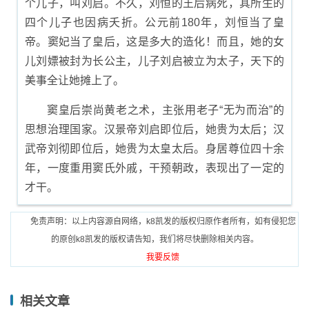
个儿子，叫刘启。不久，刘恒的王后病死，其所生的
四个儿子也因病夭折。公元前180年，刘恒当了皇
帝。窦妃当了皇后，这是多大的造化！而且，她的女
儿刘嫖被封为长公主，儿子刘启被立为太子，天下的
美事全让她摊上了。
窦皇后崇尚黄老之术，主张用老子“无为而治”的
思想治理国家。汉景帝刘启即位后，她贵为太后；汉
武帝刘彻即位后，她贵为太皇太后。身居尊位四十余
年，一度重用窦氏外戚，干预朝政，表现出了一定的
才干。
免责声明：以上内容源自网络，k8凯发的版权归原作者所有，如有侵犯您
的原创k8凯发的版权请告知，我们将尽快删除相关内容。
我要反馈
相关文章