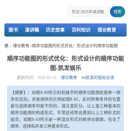
搜索
图书
演讲稿
历史故事
百科知识
理论教育
个人简历
报告
策划
教案
课件
检讨书
凯
›
理论教育
›
顺序功能图的形式优化：形式设计的顺序功能图
发
主持词
述职报告
活动总结
介绍信
娱
顺序功能图的形式优化：形式设计的顺序功能
乐-
图-凯发娱乐
k8
凯
更新时间：2026-01-13
理论教育
k8凯发的版权反馈
发
【摘要】：如图8.40所示的机械手的顺序功能图就是单一顺
序形式的。并发顺序的示例如图8.42，此时转移条件的位置
是与选择顺序时是不同的，请注意区分。以上是三种基本的
顺序功能图的构成形式，平常还经常会遇到以上三种形式的
组合，如图8.43所示是一种混合形式的顺序功能图，包含了
顺序、选择和并发三种基本形式。