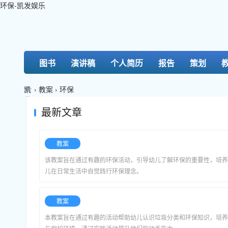
环保-凯发娱乐
图书
演讲稿
个人简历
报告
策划
凯
›
教案
›
环保
发
娱
最新文章
乐-
k8
凯
教案
发
该教案旨在通过有趣的环保活动，引导幼儿了解环保的重要性，培养
儿在日常生活中自觉践行环保理念。
教案
本教案旨在通过有趣的活动帮助幼儿认识垃圾分类和环保知识，培养