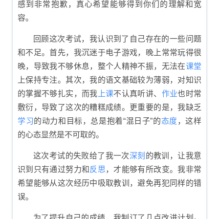
感到非常抱歉，真心希望能够得到你们的理解和宽
容。
回顾这次考试，我认识到了自己存在的一些问题
和不足。首先，我沉迷于电子游戏，晚上常常玩得很
晚，导致我不够休息，整个人精神不振，无法在
课堂
上保持专注。其次，我的语文基础较为薄弱，对知识
的掌握不够扎实，而我
上课
不认真听讲、
作业
也时常
敷衍，导致了这次的糟糕成绩。更重要的是，我缺乏
学习
的动力和目标，总是抱着“混日子”的
态度
，这样
的心态显然是不可取的。
这次考试的失败给了我一次
深刻
的教训，让我意
识到只有通过努力和
反思
，才能够有所改变。我非常
希望能够从这次经历中吸取教训，避免再犯同样的错
误。
为了提升自己的成绩，我制订了几点改进计划。