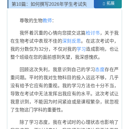
拓展
第10篇：如何撰写2026年学生考试失
利的反思书
尊敬的生物
教师
：
我怀着沉重的心情向您提交这篇
检讨书
，关于我
在生物考试中表现不佳的
深刻
反思
。在这次考试中，
我的分数仅为32分，不仅对我的
学习
造成影响，也让
整个班级在您的面前感到失望，我深感愧疚。
回顾这次失利，我意识到自己的学习
态度
存在严
重问题。平时的我对生物科目的投入远远不够，几乎
没有给予它应有的重视。我的学习方法也十分不当，
导致在考试中无法发挥出我应有的水平。这次考试让
我意识到，不能因为时间紧迫或是课程繁杂，就忽视
了生物这门学科的重要性。
除了学习态度，我在考试时的心理状态也影响了