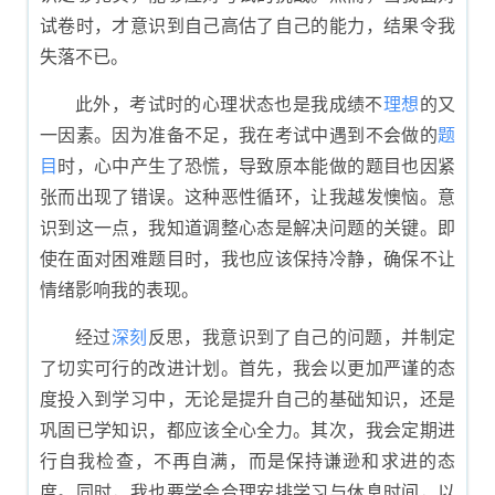
试卷时，才意识到自己高估了自己的能力，结果令我
失落不已。
此外，考试时的心理状态也是我成绩不
理想
的又
一因素。因为准备不足，我在考试中遇到不会做的
题
目
时，心中产生了恐慌，导致原本能做的题目也因紧
张而出现了错误。这种恶性循环，让我越发懊恼。意
识到这一点，我知道调整心态是解决问题的关键。即
使在面对困难题目时，我也应该保持冷静，确保不让
情绪影响我的表现。
经过
深刻
反思，我意识到了自己的问题，并制定
了切实可行的改进计划。首先，我会以更加严谨的态
度投入到学习中，无论是提升自己的基础知识，还是
巩固已学知识，都应该全心全力。其次，我会定期进
行自我检查，不再自满，而是保持谦逊和求进的态
度。同时，我也要学会合理安排学习与休息时间，以