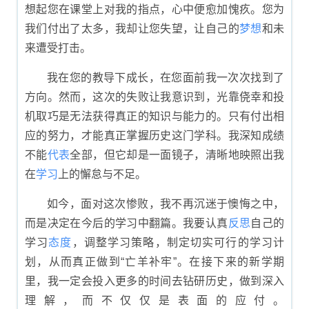
想起您在课堂上对我的指点，心中便愈加愧疚。您为
我们付出了太多，我却让您失望，让自己的
梦想
和未
来遭受打击。
我在您的教导下成长，在您面前我一次次找到了
方向。然而，这次的失败让我意识到，光靠侥幸和投
机取巧是无法获得真正的知识与能力的。只有付出相
应的努力，才能真正掌握历史这门学科。我深知成绩
不能
代表
全部，但它却是一面镜子，清晰地映照出我
在
学习
上的懈怠与不足。
如今，面对这次惨败，我不再沉迷于懊悔之中，
而是决定在今后的学习中翻篇。我要认真
反思
自己的
学习
态度
，调整学习策略，制定切实可行的学习计
划，从而真正做到“亡羊补牢”。在接下来的新学期
里，我一定会投入更多的时间去钻研历史，做到深入
理解，而不仅仅是表面的应付。