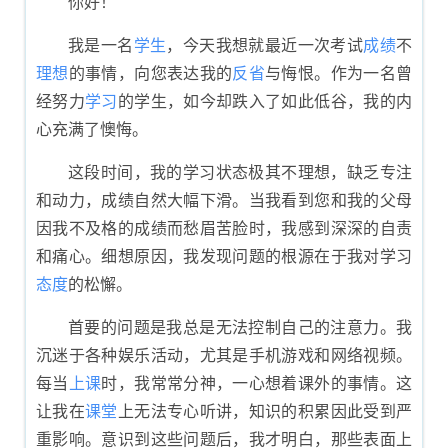
你好！
我是一名
学生
，今天我想就最近一次考试
成绩
不
理想
的事情，向您表达我的
反省
与悔恨。作为一名曾
经努力
学习
的学生，如今却跌入了如此低谷，我的内
心充满了懊悔。
这段时间，我的学习状态极其不理想，缺乏专注
和动力，成绩自然大幅下滑。当我看到您和我的父母
因我不及格的成绩而愁眉苦脸时，我感到深深的自责
和痛心。细想原因，我发现问题的根源在于我对学习
态度
的松懈。
首要的问题是我总是无法控制自己的注意力。我
沉迷于各种娱乐活动，尤其是手机游戏和网络视频。
每当
上课
时，我常常分神，一心想着课外的事情。这
让我在
课堂
上无法专心听讲，知识的积累因此受到严
重影响。意识到这些问题后，我才明白，那些表面上