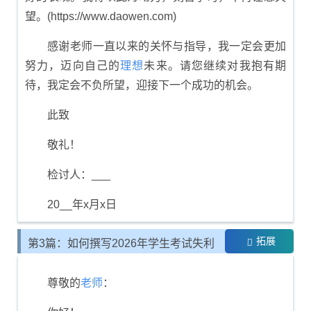
望。(https://www.daowen.com)
感谢老师一直以来的关怀与指导，我一定会更加
努力，迈向自己的
理想
未来。请您继续对我抱有期
待，我定会不负所望，迎接下一个成功的机会。
此致
敬礼！
检讨人：___
20__年x月x日
拓展
第3篇：如何撰写2026年学生考试失利
的反思书
尊敬的
老师
：