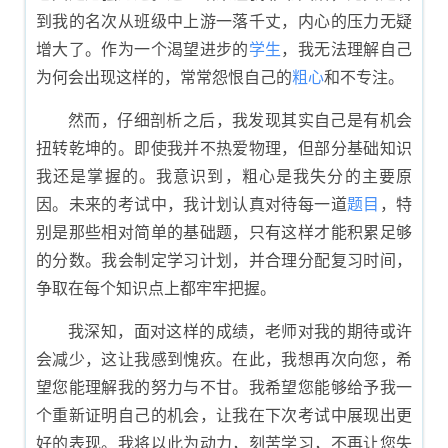
到我的名次从班级中上游一落千丈，内心的压力无疑
增大了。作为一个渴望进步的
学生
，我无法理解自己
为何会出现这样的，常常怨恨自己的
粗心
和不专注。
然而，仔细剖析之后，我发现其实自己是有机会
扭转乾坤的。即使我并不热爱物理，但部分基础知识
我还是掌握的。我意识到，粗心是我失分的主要原
因。未来的考试中，我计划认真对待每一道
题目
，特
别是那些相对简单的基础题，只有这样才能积累足够
的分数。我会制定学习计划，并合理分配复习时间，
争取在每个知识点上都牢牢把握。
我深知，面对这样的成绩，老师对我的期待或许
会减少，这让我感到愧疚。在此，我想再次向您，希
望您能理解我的努力与不甘。我希望您能够给予我一
个重新证明自己的机会，让我在下次考试中展现出更
好的表现。我将以此为动力，刻苦学习，不再让您失