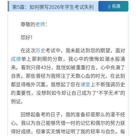
拓展
第5篇：如何撰写2026年学生考试失利
的反思书
尊敬的
老师
：
您好！
在这次
历史
考试中，我未能达到您的期望，面对
成绩
单上那刺眼的分数，我心中的懊悔如潮水般涌
来。看到只得43分，我恍如被重重打击，心中充满了
自责。那些曾经为我倾注了无数心血的时光，在此刻
都显得格外沉重。我想起了您在
课堂
上不断强调历史
的重要性，没想到如今却让自己成为了“不学无术”的
例证。
回想起备考的日子，我的准备却是那么的漫不经
心。我以为自己能够凭借一时的记忆和偶尔的努力获
得好成绩，但事实无情地证明了我的轻率与自负。每