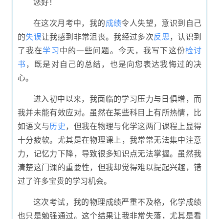
您好！
在这次月考中，我的
成绩
令人失望，意识到自己
的
失误
让我感到非常沮丧。我经过多次
反思
，认识到
了我在
学习
中的一些问题。今天，我写下这份
检讨
书
，既是对自己的总结，也是向您表达我悔过的决
心。
进入初中以来，我面临的学习压力与日俱增，而
我并未能有效应对。虽然在某些科目上有所热情，比
如语文与
历史
，但我在物理与化学这两门课程上显得
十分疲软。尤其是在物理课上，我常常无法集中注意
力，记忆力下降，导致很多知识点无法掌握。虽然我
清楚这门课的重要性，但我却觉得难以提起兴趣，错
过了许多宝贵的学习机会。
这次考试，我的物理成绩严重不及格，化学成绩
也只是勉强通过。这个结果让我非常失落，尤其是看