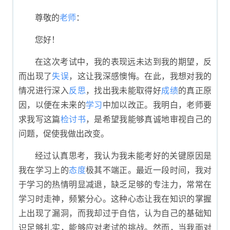
的反思书
尊敬的
老师
：
您好！
在这次考试中，我的表现远未达到我的期望，反
而出现了
失误
，这让我深感懊悔。在此，我想对我的
情况进行深入
反思
，找出我未能取得好
成绩
的真正原
因，以便在未来的
学习
中加以改正。我明白，老师要
求我写这篇
检讨书
，是希望我能够真诚地审视自己的
问题，促使我做出改变。
经过认真思考，我认为我未能考好的关键原因是
我在学习上的
态度
极其不端正。最近一段时间，我对
于学习的热情明显减退，缺乏足够的专注力，常常在
学习时走神，频繁分心。这种心态让我在知识的掌握
上出现了漏洞，而我却过于自信，认为自己的基础知
识足够扎实，能够应对考试的挑战。然而，当我面对