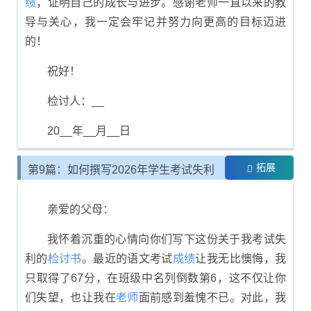
绩
，证明自己的成长与进步。感谢老师一直以来的教
导与关心，我一定会牢记并努力向更高的目标迈进
的！
祝好！
检讨人：__
20__年__月__日
拓展
第9篇：如何撰写2026年学生考试失利
的反思书
亲爱的父母：
我怀着沉重的心情向你们写下这份关于我考试失
利的
检讨书
。最近的语文考试
成绩
让我无比懊悔，我
只取得了67分，在班级中名列倒数第6，这不仅让你
们失望，也让我在
老师
面前感到羞愧不已。对此，我