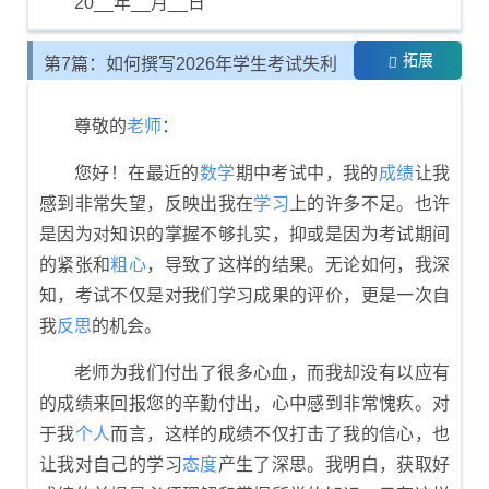
20__年__月__日
拓展
第7篇：如何撰写2026年学生考试失利
的反思书
尊敬的
老师
：
您好！在最近的
数学
期中考试中，我的
成绩
让我
感到非常失望，反映出我在
学习
上的许多不足。也许
是因为对知识的掌握不够扎实，抑或是因为考试期间
的紧张和
粗心
，导致了这样的结果。无论如何，我深
知，考试不仅是对我们学习成果的评价，更是一次自
我
反思
的机会。
老师为我们付出了很多心血，而我却没有以应有
的成绩来回报您的辛勤付出，心中感到非常愧疚。对
于我
个人
而言，这样的成绩不仅打击了我的信心，也
让我对自己的学习
态度
产生了深思。我明白，获取好