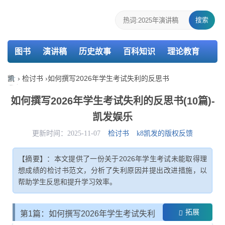
搜索
图书
演讲稿
历史故事
百科知识
理论教育
个人简历
报告
策划
教案
课件
检讨书
凯
›
检讨书
›
如何撰写2026年学生考试失利的反思书
发
主持词
述职报告
活动总结
介绍信
娱
如何撰写2026年学生考试失利的反思书(10篇)-
乐-
凯发娱乐
k8
凯
更新时间：2025-11-07
检讨书
k8凯发的版权反馈
发
【摘要】：本文提供了一份关于2026年学生考试未能取得理
想成绩的检讨书范文，分析了失利原因并提出改进措施，以
帮助学生反思和提升学习效率。
拓展
第1篇：如何撰写2026年学生考试失利