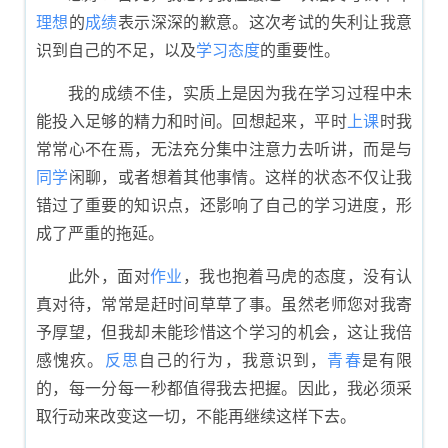
理想
的
成绩
表示深深的歉意。这次考试的失利让我意
识到自己的不足，以及
学习
态度
的重要性。
我的成绩不佳，实质上是因为我在学习过程中未
能投入足够的精力和时间。回想起来，平时
上课
时我
常常心不在焉，无法充分集中注意力去听讲，而是与
同学
闲聊，或者想着其他事情。这样的状态不仅让我
错过了重要的知识点，还影响了自己的学习进度，形
成了严重的拖延。
此外，面对
作业
，我也抱着马虎的态度，没有认
真对待，常常是赶时间草草了事。虽然老师您对我寄
予厚望，但我却未能珍惜这个学习的机会，这让我倍
感愧疚。
反思
自己的行为，我意识到，
青春
是有限
的，每一分每一秒都值得我去把握。因此，我必须采
取行动来改变这一切，不能再继续这样下去。