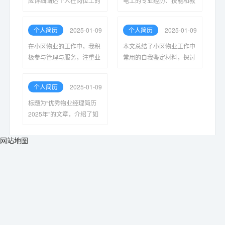
应详细阐述个人在岗位上的
电工的专业经历、技能和教
工作表现、获得的成就以及
育背景，强调其在电力安
未来发展目标，以展现自身
装、维修及维护方面的丰富
个人简历
2025-01-09
个人简历
2025-01-09
的职业素养和对团队的贡
经验，以及优异的团队协作
献。
能力。
在小区物业的工作中，我积
本文总结了小区物业工作中
极参与管理与服务，注重业
常用的自我鉴定材料，探讨
主的需求，提升了小区环境
了其作用及重要性，为物业
与设施的维护，努力增强社
管理人员提供了实用的参考
个人简历
2025-01-09
区的凝聚力与安全感。
和指导，助力提升服务质量
与管理水平。
标题为“优秀物业经理简历
2025年”的文章，介绍了如
何撰写一份出色的物业经理
简历，包括关键技能、工作
网站地图
经验和教育背景的详细展
示，帮助求职者成功获得面
试机会。