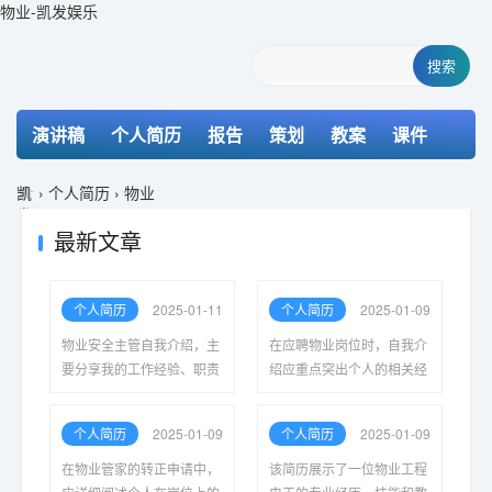
物业-凯发娱乐
搜索
演讲稿
个人简历
报告
策划
教案
课件
检讨书
主持词
凯
›
个人简历
›
物业
发
娱
最新文章
乐-
k8
凯
个人简历
2025-01-11
个人简历
2025-01-09
发
物业安全主管自我介绍，主
在应聘物业岗位时，自我介
要分享我的工作经验、职责
绍应重点突出个人的相关经
与目标，强调在保障居民安
验与技能，包括沟通能力、
全方面的责任，以及致力于
团队协作、应急处理等，同
个人简历
2025-01-09
个人简历
2025-01-09
创建和谐社区环境的决心与
时展示对物业管理的热情与
措施。
职业规划。
在物业管家的转正申请中，
该简历展示了一位物业工程