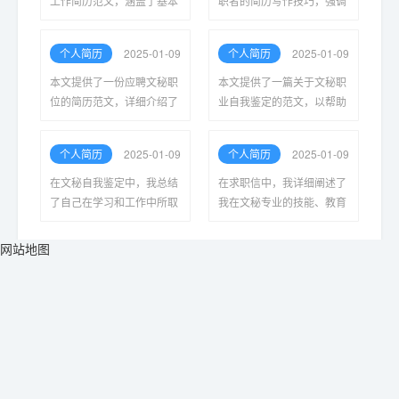
工作简历范文，涵盖了基本
职者的简历写作技巧，强调
格式、关键技能和工作经验
了关键技能、工作经验和个
的展示，以帮助求职者提升
人素质的展示，以帮助求职
个人简历
2025-01-09
个人简历
2025-01-09
求职竞争力，顺利找到满意
者提升竞争力，获得面试机
的工作。
会。
本文提供了一份应聘文秘职
本文提供了一篇关于文秘职
位的简历范文，详细介绍了
业自我鉴定的范文，以帮助
如何撰写简历的各个部分，
读者清晰认识自我优缺点，
包括个人信息、工作经验、
提升职业素养和工作能力，
个人简历
2025-01-09
个人简历
2025-01-09
教育背景及技能展示，以帮
助力个人成长发展的具体思
助求职者突出自己的优势。
路。
在文秘自我鉴定中，我总结
在求职信中，我详细阐述了
了自己在学习和工作中所取
我在文秘专业的技能、教育
得的成绩与不足，反思了专
背景以及相关经验，表达了
业技能的提升与发展方向，
对工作的热情与对未来发展
网站地图
为今后更好地服务和发展奠
的期待，以期获得面试机
定基础。
会。