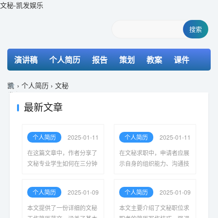
文秘-凯发娱乐
搜索
演讲稿
个人简历
报告
策划
教案
课件
检讨书
主持词
凯
›
个人简历
›
文秘
发
娱
最新文章
乐-
k8
凯
个人简历
2025-01-11
个人简历
2025-01-11
发
在这篇文章中，作者分享了
在文秘求职中，申请者应展
文秘专业学生如何在三分钟
示自身的组织能力、沟通技
内进行自我介绍，重点突出
巧和时间管理能力，强调其
职业技能、个人特点及对未
适应能力与团队合作精神，
个人简历
2025-01-09
个人简历
2025-01-09
来职业发展的展望，展现自
展现出积极向上的职业形
信与专业素养。
象，以获得理想职位。
本文提供了一份详细的文秘
本文主要介绍了文秘职位求