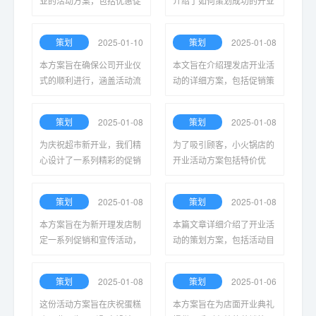
业的活动方案，包括优惠促
介绍了如何策划成功的开业
销、现场表演、媒体宣传和
活动，包括活动目标、预算
客户互动等环节，旨在吸引
制定、宣传策略及现场管
策划
2025-01-10
策划
2025-01-08
顾客，提升宾馆知名度。
理，旨在吸引顾客、提升品
牌知名度和促进销售。
本方案旨在确保公司开业仪
本文旨在介绍理发店开业活
式的顺利进行，涵盖活动流
动的详细方案，包括促销策
程、预算安排、嘉宾邀请及
略、宣传方式及开业当天的
宣传推广等重要环节，助力
特色活动，旨在吸引顾客光
策划
2025-01-08
策划
2025-01-08
提升公司形象与市场影响
临并提升品牌知名度。
力。
为庆祝超市新开业，我们精
为了吸引顾客，小火锅店的
心设计了一系列精彩的促销
开业活动方案包括特价优
活动，包括折扣、赠品和会
惠、品牌推广、互动游戏和
员优惠，旨在吸引顾客，提
试吃体验，旨在营造热闹气
策划
2025-01-08
策划
2025-01-08
升购物体验，增加客户粘
氛，提升消费者的参与感与
性。
购买欲望。
本方案旨在为新开理发店制
本篇文章详细介绍了开业活
定一系列促销和宣传活动，
动的策划方案，包括活动目
包括优惠券发放、会员制度
标、宣传策略、场地布置和
建立、社交媒体推广等，吸
预算控制等多个方面，旨在
策划
2025-01-08
策划
2025-01-06
引顾客光临并提升店铺知名
帮助商家成功吸引顾客并提
度。
升品牌形象。
这份活动方案旨在庆祝蛋糕
本方案旨在为店面开业典礼