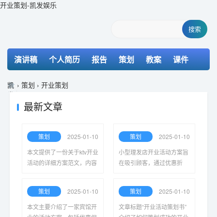
开业策划-凯发娱乐
搜索
演讲稿
个人简历
报告
策划
教案
课件
检讨书
主持词
凯
›
策划
›
开业策划
发
娱
最新文章
乐-
k8
凯
策划
2025-01-10
策划
2025-01-10
发
本文提供了一份关于ktv开业
小型理发店开业活动方案旨
活动的详细方案范文，内容
在吸引顾客，通过优惠折
涵盖策划思路、宣传策略、
扣、现场体验和推广活动，
活动流程及优惠措施，旨在
提升店铺知名度，增加客户
策划
2025-01-10
策划
2025-01-10
吸引顾客，提升品牌知名
粘性，促进生意增长。
度。
本文主要介绍了一家宾馆开
文章标题“开业活动策划书”