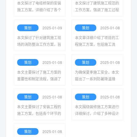
全。
施。
本文探讨了电缆桥架的安装
本文探讨了建筑施工规范的
施工方案，详细介绍了各个
工作方案，强调了施工过程
环节的注意事项和技术要
中必须遵循的标准与程序，
求，以确保电缆桥架安全、
以确保工程质量、安全及工
策划
2025-01-09
策划
2025-01-08
稳定、高效地完成安装。
期的有效管理，促进建筑行
业的可持续发展。
本文探讨了针对建筑施工现
本文章详细介绍了项目的工
场的消防整治工作方案，旨
程施工方案，包括施工流
在全面提升消防安全管理水
程、技术措施、安全管理和
平，确保施工现场消防隐患
质量控制等关键要素，以确
策划
2025-01-08
策划
2025-01-08
得到有效识别与整改，保障
保工程高效顺利进行。
人员和财产安全。
本文主要探讨了施工方案的
为确保夏季施工安全，本文
重要性和制定流程，强调了
提出了一系列防暑降温措
科学规划与周密安排对项目
施，包括合理安排工时、提
顺利推进的关键作用，并提
供足够的水源、定期休息以
策划
2025-01-08
策划
2025-01-08
出了一系列优化建议，以提
及使用防晒设备，以降低高
升施工效率和安全性。
温天气对工人的影响。
本文主要探讨了安装工程的
本文围绕装修施工方案进行
施工方案，包括各个环节的
详细探讨，介绍了多种设计
详细流程、注意事项及技术
与实施策略，旨在为业主提
要点，旨在提高施工质量与
供全面指导，以实现美观与
策划
2025-01-08
效率，确保工程顺利完成。
实用兼备的装修效果。