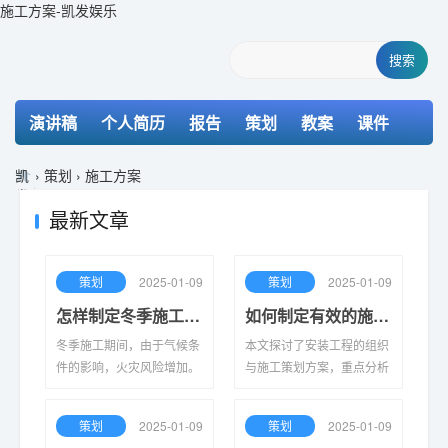
施工方案-凯发娱乐
搜索
演讲稿
个人简历
报告
策划
教案
课件
检讨书
主持词
凯
›
策划
›
施工方案
发
娱
最新文章
乐-
k8
凯
策划
2025-01-09
策划
2025-01-09
发
怎样制定冬季施工的防火措施方案
如何制定有效的施工组织方案
冬季施工期间，由于气候条
本文探讨了安装工程的组织
件的影响，火灾风险增加。
与施工策划方案，重点分析
本方案旨在制定有效的防火
了项目管理的重要性、施工
措施，包括培训、设备检修
流程的优化及资源配置的合
策划
2025-01-09
策划
2025-01-09
和定期检查，以确保施工安
理性，以确保项目顺利实