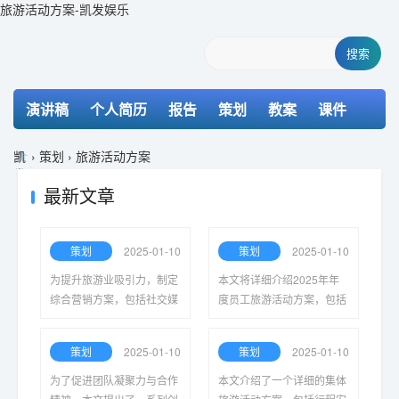
旅游活动方案-凯发娱乐
搜索
演讲稿
个人简历
报告
策划
教案
课件
检讨书
主持词
凯
›
策划
›
旅游活动方案
发
娱
最新文章
乐-
k8
凯
策划
2025-01-10
策划
2025-01-10
发
为提升旅游业吸引力，制定
本文将详细介绍2025年年
综合营销方案，包括社交媒
度员工旅游活动方案，包括
体推广、跨界合作、定制化
活动目的、行程安排、预算
服务以及客户反馈机制，旨
计划及参与人员的注意事
策划
2025-01-10
策划
2025-01-10
在增强用户体验并扩大市场
项，以期增强团队凝聚力和
覆盖。
员工满意度。
为了促进团队凝聚力与合作
本文介绍了一个详细的集体