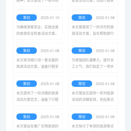
精神，本文提出了一系列创
旅游活动方案，包括行程安
新的团队旅游活动方案，包
排、交通方式、住宿选择以
括拓展训练、文化交流和自
及团队活动策划，以确保团
策划
2025-01-10
策划
2025-01-08
然探险等，旨在提升团队的
队成员享受愉快而难忘的旅
整体活力与效率。
行体验。
为确保游客安全，实施全面
本文章提供了一份详尽的旅
的旅游安全检查活动方案，
游活动方案，旨在帮助旅行
包括设施评估、应急预案、
者制定完美的行程，包括景
健康防护及人员培训，以提
点推荐、交通安排和住宿选
策划
2025-01-08
策划
2025-01-08
升旅游体验和保障公众安
择，确保旅行愉快顺利。
全。
本文将详细介绍一套全面的
为增强团队凝聚力，提升员
旅游活动方案，涵盖行程安
工士气，我们拟定了一项丰
排、景点推荐和注意事项，
富多彩的员工旅游活动方
为旅行者提供便捷的旅行体
案，旨在通过户外拓展和文
策划
2025-01-08
策划
2025-01-08
验和丰富的游玩选择。
化交流，让员工在放松心情
的同时，增进相互了解与合
本文提供了一份详细的旅游
本方案旨在提供一系列旅游
作。
活动方案范文，涵盖了行程
活动的详细安排，包括景点
安排、住宿选择、交通工具
推荐、交通方式、住宿选择
及活动内容，旨在帮助读者
及餐饮建议，以确保参与者
策划
2025-01-08
策划
2025-01-06
优化旅行计划，提升旅行体
在旅行中获得最佳体验。
验。
本方案旨在推广文明旅游的
本文探讨了有效的旅游景点