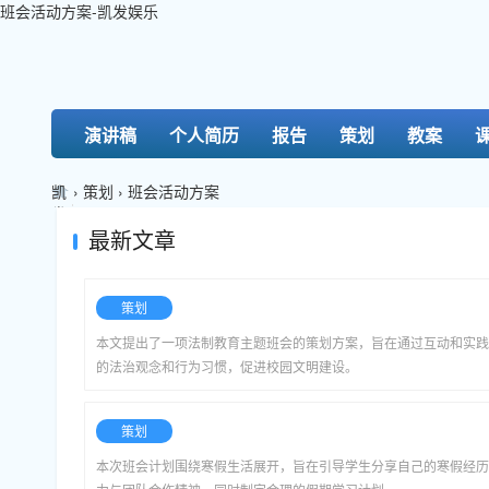
班会活动方案-凯发娱乐
演讲稿
个人简历
报告
策划
教案
凯
›
策划
›
班会活动方案
发
娱
最新文章
乐-
k8
凯
策划
发
本文提出了一项法制教育主题班会的策划方案，旨在通过互动和实践
的法治观念和行为习惯，促进校园文明建设。
策划
本次班会计划围绕寒假生活展开，旨在引导学生分享自己的寒假经历