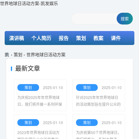
世界地球日活动方案-凯发娱乐
搜索
演讲稿
个人简历
报告
策划
教案
课件
检讨书
主持词
凯
›
策划
›
世界地球日活动方案
发
娱
最新文章
乐-
k8
凯
策划
2025-01-10
策划
2025-01-10
发
为庆祝2025年年世界地球
针对2025年年世界地球日
日，我们将开展一系列环保
的活动策划旨在提升公众的
活动，旨在提高公众环保意
环保意识，倡导可持续发
识，促进生态保护，从而共
展，鼓励参与者通过多样化
策划
2025-01-10
策划
2025-01-10
同维护我们赖以生存的美丽
的活动共同守护我们的地球
地球。
家园。
2023年世界地球日活动方
为庆祝第50个世界地球日，