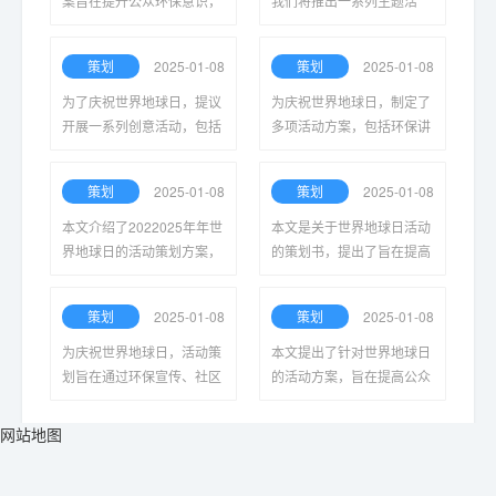
案旨在提升公众环保意识，
我们将推出一系列主题活
倡导可持续发展，通过多元
动，旨在提高公众环保意
化活动形式促进社区参与，
识、推广可持续发展理念，
策划
2025-01-08
策划
2025-01-08
共同守护我们赖以生存的地
并鼓励每个人积极参与保护
球家园。
地球家园。
为了庆祝世界地球日，提议
为庆祝世界地球日，制定了
开展一系列创意活动，包括
多项活动方案，包括环保讲
环保宣传、植树活动、社区
座、植树活动和社区清洁，
清洁和生态教育工作坊，旨
旨在提升公众环保意识，促
策划
2025-01-08
策划
2025-01-08
在提高公众环保意识和参与
进可持续发展。
度。
本文介绍了2022025年年世
本文是关于世界地球日活动
界地球日的活动策划方案，
的策划书，提出了旨在提高
旨在通过多种形式的宣传与
环保意识的创新活动，鼓励
实践，增强公众的环保意
公众参与，共同保护我们的
策划
2025-01-08
策划
2025-01-08
识，推动可持续发展理念的
地球，推动可持续发展。
传播与落实。
为庆祝世界地球日，活动策
本文提出了针对世界地球日
划旨在通过环保宣传、社区
的活动方案，旨在提高公众
清洁、植树活动及教育讲
对环保的意识，促进可持续
座，增强公众环保意识，并
发展。活动包括讲座、植树
网站地图
共同守护我们的地球家园。
和清洁活动等，呼吁全社会
共同参与。