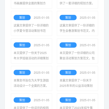
书画展提供全面的策划方
供了一套详细的规划方案，
案，包括展览主题、参展作
涵盖市场分析、产品布局、
品、宣传推广及活动安排，
促销策略等，旨在提升销售
策划
2025-01-05
策划
2025-01-05
旨在提升艺术文化交流与传
额和顾客满意度。
播。
这篇文章提供了一份详细的
这篇文章提供了一份详细的
小学夏令营活动策划书范
学生会春游策划书范文，内
文，涵盖了活动目的、项目
容涵盖活动目的、时间安
安排、师资配置及安全措施
排、地点选择、预算计划及
策划
2025-01-05
策划
2025-01-05
等，旨在为学生们创造丰富
安全注意事项等，旨在帮助
多彩的夏季体验。
学生会有效组织春游活动。
本文提供了一份关于2025
本文提供了一份详细的公司
年大学班级活动的详细策划
聚会活动策划方案范文，包
书范文，主要包括活动目
括活动目的、预算、场地选
的、内容安排、预算计划及
择、日程安排及参与人员的
策划
2025-01-05
策划
2025-01-05
实施步骤，旨在帮助学生班
沟通协调等关键要素，帮助
级顺利组织各类活动。
提高活动的成功率。
本策划书旨在为大学生游园
本篇文章提供了一份关于
活动设计一个全面的方案，
2025年年的公益活动策划
涵盖活动目的、参与形式、
书范文，详细介绍了活动的
场地布局及安全措施，旨在
背景、目标、实施步骤以及
策划
2025-01-05
策划
2025-01-05
增进同学间的交流与合作，
预算安排，旨在为组织提供
营造良好的校园氛围。
参考与指导。
本文提供了一份详尽的校园
本文提供了2023年招生策