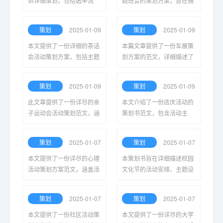
供详细策划，包括选举流
题班会的策划方案，旨在通
程、宣传方式、候选人培训
过丰富多样的活动和讨论，
等环节，确保换届顺利进
增强学生的诚信意识，培养
策划
2025-01-09
策划
2025-01-09
行，推动学生自治与活动的
良好的道德品质，营造积极
更好发展。
向上的班级氛围。
本文提供了一份详细的茶话
本篇文章提供了一份车展策
会活动策划方案，包括主题
划方案的范文，详细描述了
设置、场地布置、参与人员
活动目标、现场布局、宣传
安排以及活动流程，以确保
策略及参与品牌，旨在帮助
策划
2025-01-09
策划
2025-01-09
茶话会的顺利进行与丰盛效
组织者高效策划成功的车
果。
展。
此文章提供了一份详尽的亲
本文介绍了一份店庆活动的
子运动会活动策划范文，涵
策划书范文，包含活动主
盖了活动目的、项目设置、
题、时间安排、宣传推广、
参与方式及注意事项，旨在
预算计划等内容，旨在帮助
策划
2025-01-07
策划
2025-01-07
增进亲子关系，促进家庭互
商家有效组织庆祝活动，吸
动与合作精神。
引顾客参与。
本文提供了一份详尽的心理
本策划书旨在详细描述校园
活动策划方案范文，涵盖活
文化节的活动安排、主题设
动的目标、流程、参与者及
计和参与方式，期待通过丰
评估方法，以帮助组织者有
富多彩的文化活动，增强师
策划
2025-01-07
策划
2025-01-07
效实施心理健康相关活动。
生间的交流与合作，营造积
极向上的校园氛围。
本文提供了一份社区活动策
本文提供了一份详尽的大学