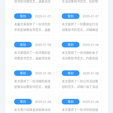
划书的详细范文，涵盖活动
生活动策划书范文，旨在帮
目的、内容安排、预算及人
助学生们更好地组织和实施
员分工等要素，旨在为社区
校园活动，提升参与度与活
策划
2025-01-07
策划
2025-01-07
活动组织提供参考与借鉴，
动效果，同时增强团队合作
促进居民参与。
精神。
本篇文章提供了一份详尽的
本文提供了一份春游出行活
手机促销策划书范文，涵盖
动策划书的范文，详细阐述
市场分析、目标受众、促销
了活动的目的、路线、注意
策略与预算安排，为商家开
事项和参与人员安排，确保
策划
2025-01-06
策划
2025-01-06
展促销活动提供全面指导与
活动顺利并充满乐趣。
参考。
本文章提供了一份详细的投
本文提供了一份详细的亲子
资策划书范文，涵盖项目背
活动策划书范文，内容包括
景、市场分析、财务预测等
活动目的、主题、流程及注
关键要素，旨在为投资者提
意事项，为家庭参与亲子互
策划
2025-01-06
策划
2025-01-06
供清晰的决策依据和参考。
动活动提供了指南和参考。
本文提供了一份详细的商场
本文提供了一份公司活动策
促销活动策划书范文，涵盖
划的范文，详细介绍了活动
活动目标、方案设计、预算
目的、流程安排、预算控制
管理及宣传策略，为商场提
和参与人员的协调工作，为
策划
2025-01-06
策划
2025-01-06
升销售和吸引顾客提供了全
企业举办成功活动提供参考
面参考。
和借鉴。
本文将介绍珠宝店促销活动
本文提供了一份详尽的班级