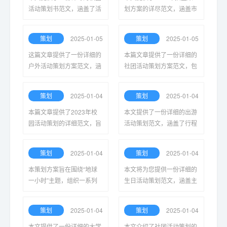
活动策划书范文，涵盖了活
划方案的详尽范文，涵盖市
动主题、时间安排、预算及
场调研、目标定位、宣传策
宣传策略，旨在为学生和教
略和实施步骤，旨在为教育
策划
2025-01-05
策划
2025-01-05
师提供参考，促进校园文化
机构提供实用的参考与指
建设。
导。
这篇文章提供了一份详细的
本篇文章提供了一份详细的
户外活动策划方案范文，涵
社团活动策划方案范文，包
盖活动目的、时间安排、参
括活动目的、时间地点、预
与人数、预算及安全注意事
算安排、宣传策略等内容，
策划
2025-01-04
策划
2025-01-04
项，旨在帮助策划者高效组
以帮助社团更有效地组织活
织成功的户外活动。
动。
本篇文章提供了2023年校
本文提供了一份详细的出游
园活动策划的详细范文，旨
活动策划范文，涵盖了行程
在帮助师生有效组织各类活
安排、预算规划及注意事
动，促进校园文化建设，提
项，旨在帮助读者高效组织
策划
2025-01-04
策划
2025-01-04
升参与者的积极性与互动体
及享受愉快的旅行体验。
验。
本策划方案旨在围绕“地球
本文将为您提供一份详细的
一小时”主题，组织一系列
生日活动策划范文，涵盖主
环保宣传和活动，鼓励公众
题选择、场地布置、嘉宾邀
参与，提升环保意识，推动
请及活动流程等方面，帮助
策划
2025-01-04
策划
2025-01-04
可持续发展，共同守护我们
您打造难忘的生日派对。
的地球。
本文提供了一份详细的大学
本文介绍了社团活动策划的