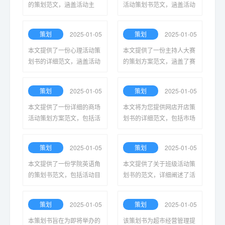
的策划范文，涵盖活动主
活动策划书范文，涵盖活动
题、目标客户、营销策略及
目的、时间安排、参与人
执行细节，旨在帮助珠宝商
员、预算及实施细节，为班
策划
2025-01-05
策划
2025-01-05
提高销售业绩，吸引更多顾
级活动的顺利开展提供指导
客。
与参考。
本文提供了一份心理活动策
本文提供了一份主持人大赛
划书的详细范文，涵盖活动
的策划方案范文，涵盖了赛
目标、主题、流程及评估方
事目的、活动流程、评审标
式，旨在帮助读者更好地理
准及宣传推广等重要内容，
策划
2025-01-05
策划
2025-01-05
解和实施心理活动的策划与
以帮助组织者更好地准备和
组织。
实施比赛。
本文提供了一份详细的商场
本文将为您提供网店开店策
活动策划方案范文，包括活
划书的详细范文，包括市场
动目的、目标受众、活动内
分析、目标客户定位、产品
容、宣传渠道和预算安排，
选择以及营销策略等关键要
策划
2025-01-05
策划
2025-01-05
以帮助商场提升顾客参与度
素，助力创业者成功开店。
和销售业绩。
本文提供了一份学院英语角
本文提供了关于班级活动策
的策划书范文，包括活动目
划书的范文，详细阐述了活
的、主题、流程安排和宣传
动的目的、内容、组织方案
方式等内容，旨在帮助提高
以及时间安排，旨在帮助班
策划
2025-01-05
策划
2025-01-05
同学们的英语交流能力与兴
级更好地开展丰富多彩的集
趣。
体活动。
本策划书旨在为即将举办的
该策划书为超市经营管理提