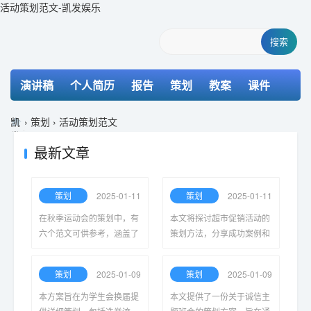
活动策划范文-凯发娱乐
搜索
演讲稿
个人简历
报告
策划
教案
课件
检讨书
主持词
凯
›
策划
›
活动策划范文
发
娱
最新文章
乐-
k8
凯
策划
2025-01-11
策划
2025-01-11
发
在秋季运动会的策划中，有
本文将探讨超市促销活动的
六个范文可供参考，涵盖了
策划方法，分享成功案例和
活动安排、参赛项目、宣传
策略，帮助商家吸引顾客、
推广等方面，确保运动会的
提升销量，实现销售目标。
策划
2025-01-09
策划
2025-01-09
顺利进行与成功举办。
本方案旨在为学生会换届提
本文提供了一份关于诚信主