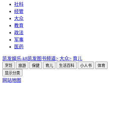
社科
经管
大众
教育
政法
军事
医药
凯发娱乐-k8凯发
图书频道>
大众>
育儿
烹饪
旅游
保健
育儿
生活百科
小人书
体育
显示分类
网站地图