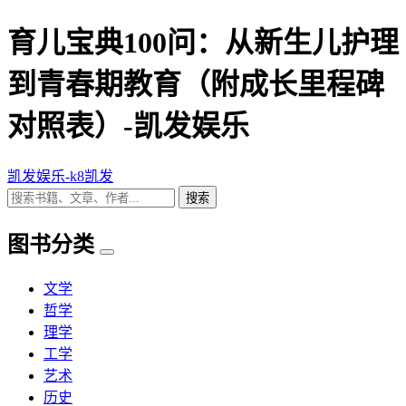
育儿宝典100问：从新生儿护理
到青春期教育（附成长里程碑
对照表）-凯发娱乐
凯发娱乐-k8凯发
搜索
图书分类
文学
哲学
理学
工学
艺术
历史