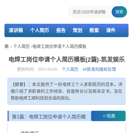
搜索
演讲稿
个人简历
报告
策划
教案
课件
检讨书
主持词
凯
›
个人简历
›
电焊工岗位申请个人简历模板
发
娱
电焊工岗位申请个人简历模板(2篇)-凯发娱乐
乐-
k8
更新时间：2025-04-05
个人简历
k8凯发的版权反馈
凯
发
【摘要】：本文提供了一份电焊工个人求职简历的范本，详
细介绍了求职者的工作经验、技能特长以及相关证书，旨在
帮助电焊工顺利找到合适的岗位。
拓展
第1篇：电焊工岗位申请个人简历模
板