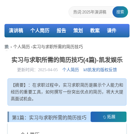
搜索
演讲稿
个人简历
报告
策划
教案
课件
检讨书
主持词
凯
›
个人简历
›
实习与求职所需的简历技巧
发
娱
实习与求职所需的简历技巧(4篇)-凯发娱乐
乐-
k8
更新时间：2025-04-05
个人简历
k8凯发的版权反馈
凯
发
【摘要】：在求职过程中，实习求职简历是展示个人能力和
经历的重要工具，如何撰写一份突出优点的简历，将大大提
高面试机会。
拓展
第1篇：实习与求职所需的简历技巧