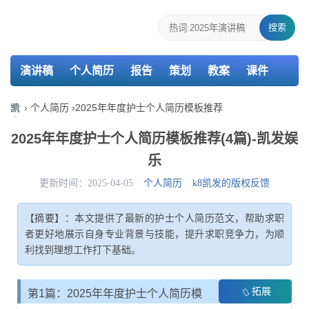
搜索
演讲稿
个人简历
报告
策划
教案
课件
检讨书
主持词
凯
›
个人简历
›
2025年年度护士个人简历模板推荐
发
娱
2025年年度护士个人简历模板推荐(4篇)-凯发娱
乐-
乐
k8
凯
更新时间：2025-04-05
个人简历
k8凯发的版权反馈
发
【摘要】：本文提供了最新的护士个人简历范文，帮助求职
者更好地展示自身专业背景与技能，提升求职竞争力，为顺
利找到理想工作打下基础。
拓展
第1篇：2025年年度护士个人简历模