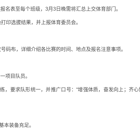
发放报名表至每个班级，3月3日晚需将汇总上交体育部门。
日晚打印选拔结果，并上报体育委员会。
，发放号码布，详细介绍各比赛的时间、地点及报名注意事项。
十一项目队员。
中训练，要求队形统一，并推广口号：“增强体质，奋发向上；齐心
等基本装备充足。