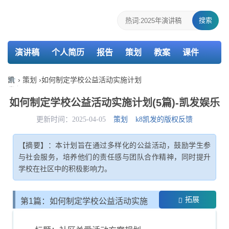
搜索
演讲稿
个人简历
报告
策划
教案
课件
检讨书
主持词
凯
›
策划
›
如何制定学校公益活动实施计划
发
娱
如何制定学校公益活动实施计划(5篇)-凯发娱乐
乐-
k8
更新时间：2025-04-05
策划
k8凯发的版权反馈
凯
发
【摘要】：本计划旨在通过多样化的公益活动，鼓励学生参
与社会服务，培养他们的责任感与团队合作精神，同时提升
学校在社区中的积极影响力。
拓展
第1篇：如何制定学校公益活动实施
计划