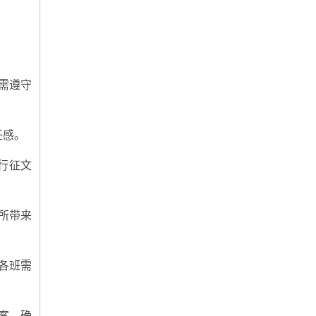
需遵守
任感。
行征文
所带来
各班需
案，确