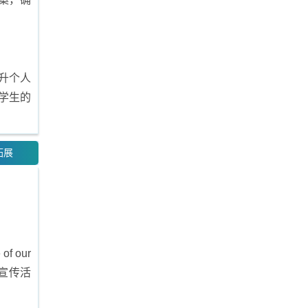
升个人
学生的
拓展
 our
场宣传活