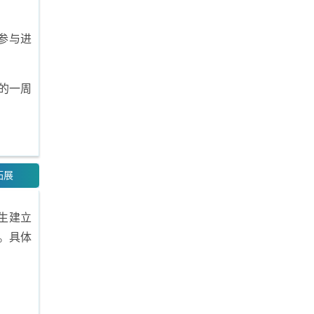
参与进
的一周
。
拓展
生建立
。具体