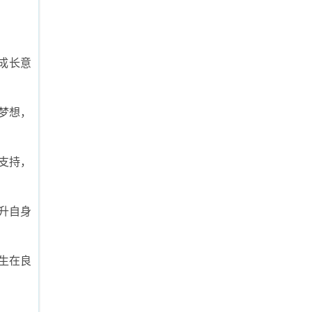
成长意
梦想，
支持，
升自身
生在良