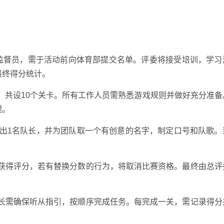
委兼监督员，需于活动前向体育部提交名单。评委将接受培训，学习
最终得分统计。
节，共设10个关卡。所有工作人员需熟悉游戏规则并做好充分准备
理。
，选出1名队长，并为团队取一个有创意的名字，制定口号和队歌。
卡后获得评分，若有替换分数的行为，将取消比赛资格。最终由总评
，队长需确保听从指引，按顺序完成任务。每完成一关，需记录得分