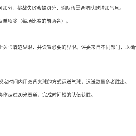
成功可加分，挑战失败会被罚分，输队伍需合唱队歌增加气氛。
）及单项奖（每场比赛的前两名）。
每个关卡清楚显眼，并设置必要的界限。评委来自不同部门，以确
，在规定时间内用双背夹球的方式运送气球，运送数量多者胜出。
步协作走过20米赛道，完成时间短的队伍获胜。