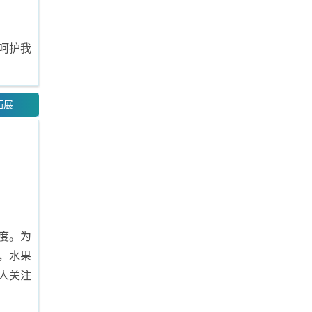
呵护我
拓展
度。为
，水果
人关注