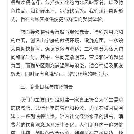
餐和晚餐选择，包括多元化的南北风味菜肴，以及特
色饮品，如新鲜果汁、冰镇饮品等。我们采用自助形
式，旨在为顾客提供便捷与舒适的就餐体验。
店面装修将融合自然与现代元素，墙壁采用柔和
的色调，创造出宁静的就餐环境。设施方面，一楼设
为自助快餐区，强调宽敞与舒适；二楼则分为私人包
间和咖啡角。其中，包间宽敞明亮，营造和谐的就餐
氛围，而咖啡区则充满温馨与浪漫，适合情侣及朋友
聚会，同时配有意境壁画，增加环境的吸引力。
三、商业目标与市场前景
我们的主要目标是创建一家真正符合大学生需求
的快餐店，凭借科学的管理和投资，力争在校园周围
建立一系列快餐连锁。随着社会经济水平的提高，消
费者的饮食观念逐渐发生变化，人们更倾向于追求健
康、快捷、美味的饮食体验。特别是在高校周边，快