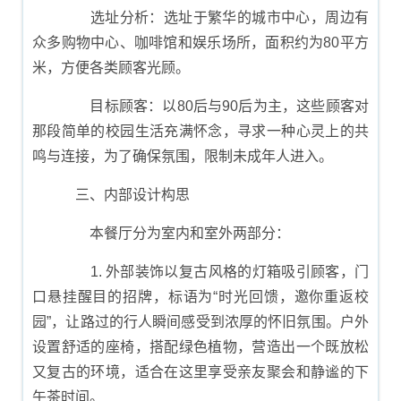
选址分析：选址于繁华的城市中心，周边有
众多购物中心、咖啡馆和娱乐场所，面积约为80平方
米，方便各类顾客光顾。
目标顾客：以80后与90后为主，这些顾客对
那段简单的校园生活充满怀念，寻求一种心灵上的共
鸣与连接，为了确保氛围，限制未成年人进入。
三、内部设计构思
本餐厅分为室内和室外两部分：
1. 外部装饰以复古风格的灯箱吸引顾客，门
口悬挂醒目的招牌，标语为“时光回馈，邀你重返校
园”，让路过的行人瞬间感受到浓厚的怀旧氛围。户外
设置舒适的座椅，搭配绿色植物，营造出一个既放松
又复古的环境，适合在这里享受亲友聚会和静谧的下
午茶时间。