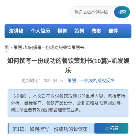
搜索
演讲稿
个人简历
报告
策划
教案
课件
检讨书
主持词
凯
›
策划
›
如何撰写一份成功的餐饮策划书
发
娱
如何撰写一份成功的餐饮策划书(10篇)-凯发娱
乐-
乐
k8
凯
更新时间：2025-04-05
策划
k8凯发的版权反馈
发
【摘要】：本文旨在探讨餐饮策划书的重点内容，包括市场
分析、目标客户、餐饮产品设计、营销策略及预算规划等，
帮助创业者有效规划和管理餐饮业务。
拓展
第1篇：如何撰写一份成功的餐饮策