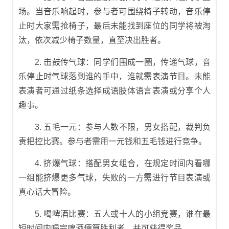
场。当音乐响起时，参与者可围绕椅子转动，音乐停
止时大家需抢椅子，最后未能找到座位的同学将被淘
汰，依次减少椅子数量，直至决出胜者。
2. 击鼓传气球：同学们围成一圈，传递气球，音
乐停止时气球落到谁的手中，谁就需表演节目。未能
表演者可通过纸条选择成语肢体语言表演或分享个人
趣事。
3. 五毛一元：参与人数不限，男女搭配，裁判负
责把控比赛。参与者需用一元钱和五毛钱进行竞争。
4. 挤爆气球：搭配男女组合，在规定时间内看哪
一组能挤爆更多气球，失败的一方需进行节目表演或
真心话大冒险。
5. 喝啤酒比赛：五人或十人的小组竞赛，谁在最
短时间内喝完啤酒便算胜利者，并可获得奖品。