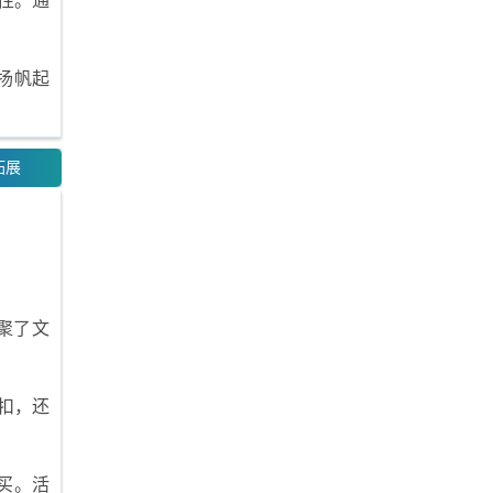
性。通
。
扬帆起
拓展
聚了文
扣，还
买。活