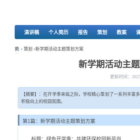
演讲稿
个人简历
报告
策划
教案
凯
›
策划
›
新学期活动主题策划方案
发
娱
新学期活动主题策
乐-
k8
更新时间：2025-
凯
发
【摘要】：在开学季来临之际，学校精心策划了一系列丰富
积极向上的校园氛围。
第1篇：新学期活动主题策划方案
标题：绿色开学季：共建环保校园新风尚