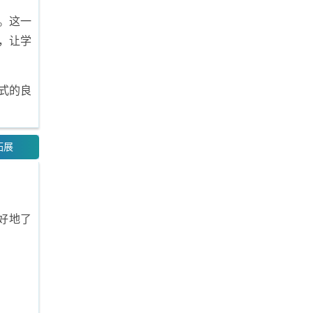
。这一
，让学
式的良
拓展
好地了