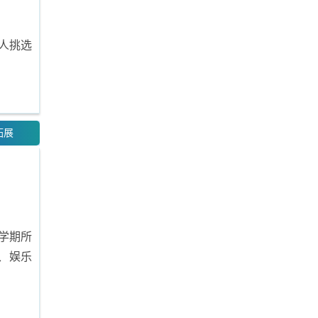
人挑选
拓展
学期所
、娱乐