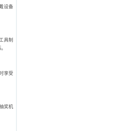
戴设备
工具制
巧。
时享受
抽奖机