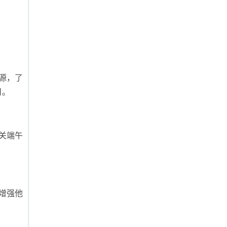
源，了
日。
关端午
增强他