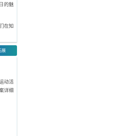
日的魅
们在知
拓展
运动活
案详细