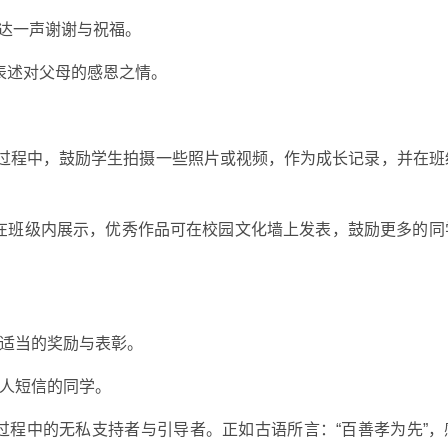
达一声谢谢与祝福。
入表述对父母的感恩之情。
事”的过程中，鼓励学生拍摄一些照片或视频，作为成长记录，并在
将在班级内展示，优秀作品可在校园文化墙上发表，鼓励更多的同
学适当的奖励与表彰。
动人短信的同学。
过程中的无私支持者与引导者。正如古语所言：“百善孝为先”，