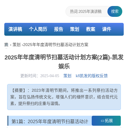
搜索
演讲稿
个人简历
报告
策划
教案
课件
检讨书
主持词
凯
›
策划
›
2025年年度清明节扫墓活动计划方案
发
娱
2025年年度清明节扫墓活动计划方案(2篇)-凯发
乐-
娱乐
k8
凯
更新时间：2025-04-05
策划
k8凯发的版权反馈
发
【摘要】：2023年清明节期间，将推出一系列祭扫活动方
案，旨在弘扬传统文化，增强人们的缅怀意识，结合现代元
素，提升祭扫的庄重与温情。
拓展
第1篇：2025年年度清明节扫墓活动计