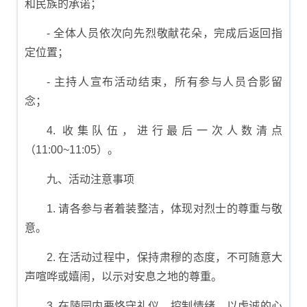
和民族的承诺；
- 全体人员依次向先烈敬献花朵，完成后返回指
定位置；
- 主持人宣布活动结束，所有参与人员合影留
念；
4. 收集队伍，进行最后一次人数清点
（11:00~11:05）。
九、活动注意事项
1. 请各参与者着装整洁，体现对烈士的尊重与敬
意。
2. 在活动过程中，保持肃穆的态度，不可随意大
声喧哗或嬉闹，以示对安息之地的尊重。
3. 在陵园内要恪守礼仪，控制情绪，以虔诚的心