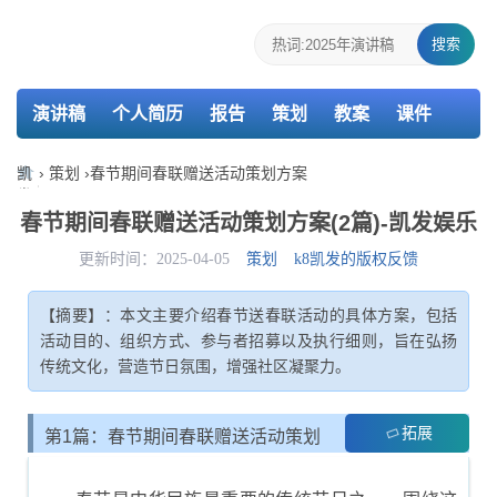
搜索
演讲稿
个人简历
报告
策划
教案
课件
检讨书
主持词
凯
›
策划
›
春节期间春联赠送活动策划方案
发
娱
春节期间春联赠送活动策划方案(2篇)-凯发娱乐
乐-
k8
更新时间：2025-04-05
策划
k8凯发的版权反馈
凯
发
【摘要】：本文主要介绍春节送春联活动的具体方案，包括
活动目的、组织方式、参与者招募以及执行细则，旨在弘扬
传统文化，营造节日氛围，增强社区凝聚力。
拓展
第1篇：春节期间春联赠送活动策划
方案