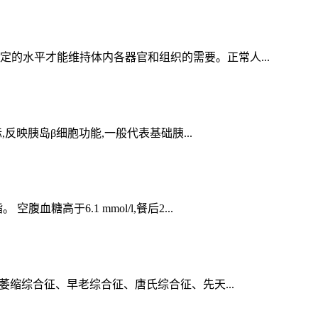
的水平才能维持体内各器官和组织的需要。正常人...
反映胰岛β细胞功能,一般代表基础胰...
于6.1 mmol/l,餐后2...
萎缩综合征、早老综合征、唐氏综合征、先天...