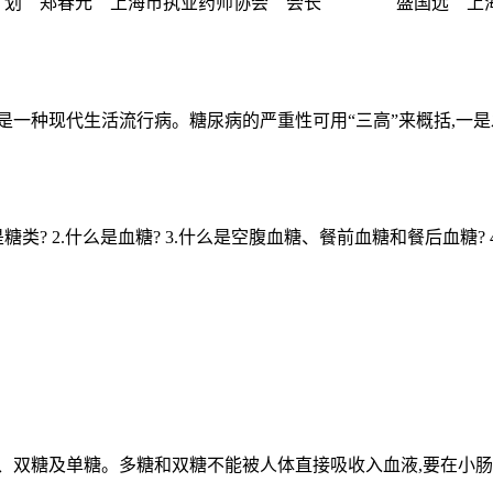
写 策 划 郑春元 上海市执业药师协会 会长 盛国远 上
一种现代生活流行病。糖尿病的严重性可用“三高”来概括,一是发病
? 2.什么是血糖? 3.什么是空腹血糖、餐前血糖和餐后血糖? 4.什
、双糖及单糖。多糖和双糖不能被人体直接吸收入血液,要在小肠里