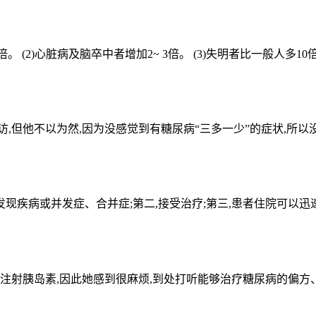
)心脏病及脑卒中者增加2~ 3倍。 (3)失明者比一般人多10倍。(http
,但他不以为然,因为没感觉到有糖尿病“三多一少”的症状,所以没
发现疾病或并发症、合并症;第二,接受治疗;第三,患者住院可以迅速
注射胰岛素,因此她感到很麻烦,到处打听能够治疗糖尿病的偏方、秘