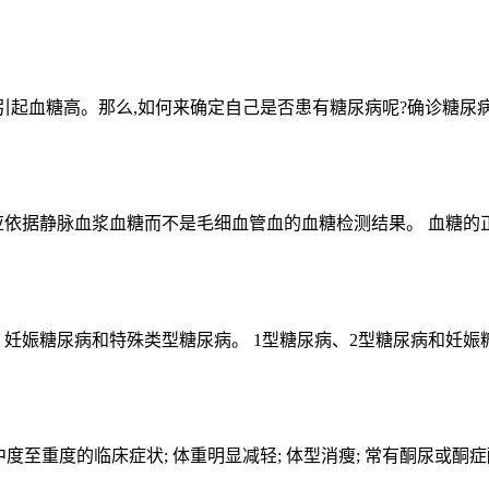
起血糖高。那么,如何来确定自己是否患有糖尿病呢?确诊糖尿病需做下
断应依据静脉血浆血糖而不是毛细血管血的血糖检测结果。 血糖的正
、妊娠糖尿病和特殊类型糖尿病。 1型糖尿病、2型糖尿病和妊娠糖
 中度至重度的临床症状; 体重明显减轻; 体型消瘦; 常有酮尿或酮症酸