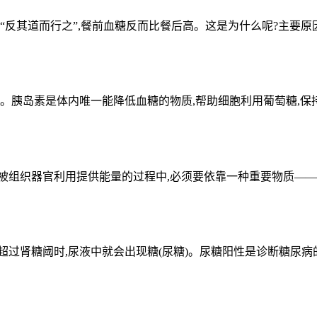
其道而行之”,餐前血糖反而比餐后高。这是为什么呢?主要原因有以
胰岛素是体内唯一能降低血糖的物质,帮助细胞利用葡萄糖,保持血
组织器官利用提供能量的过程中,必须要依靠一种重要物质———
过肾糖阈时,尿液中就会出现糖(尿糖)。尿糖阳性是诊断糖尿病的重