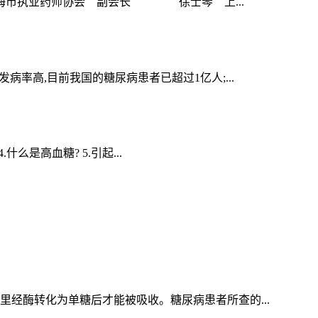
海市执业药师协会 副会长 徐士琴 上...
率高,目前我国的糖尿病患者已超过1亿人;...
么是高血糖? 5.引起...
经酶转化为单糖后才能被吸收。糖尿病患者所查的...