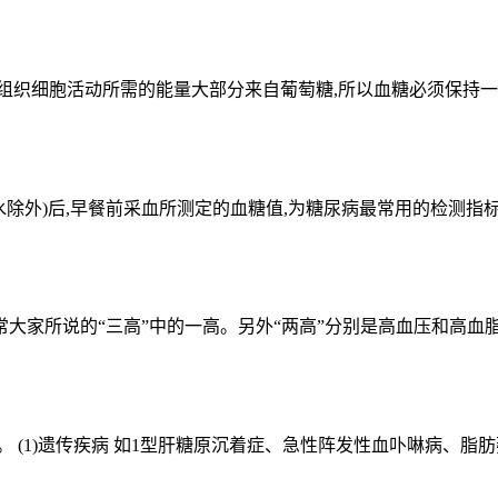
组织细胞活动所需的能量大部分来自葡萄糖,所以血糖必须保持一定
水除外)后,早餐前采血所测定的血糖值,为糖尿病最常用的检测指标,
的“三高”中的一高。另外“两高”分别是高血压和高血脂。 空腹血糖高
 (1)遗传疾病 如1型肝糖原沉着症、急性阵发性血卟啉病、脂肪