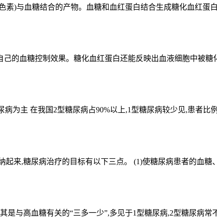
素)与血糖结合的产物。血糖和血红蛋白结合生成糖化血红蛋白是不可
己的血糖控制效果。糖化血红蛋白还能反映出血液细胞中被糖化的
病为主 在我国2型糖尿病占90%以上,1型糖尿病较少见,患者比例小
起来,糖尿病治疗的目标有以下三点。 (1)使糖尿病患者的血糖、
是与高血糖有关的“三多一少”,多见于1型糖尿病,2型糖尿病常不